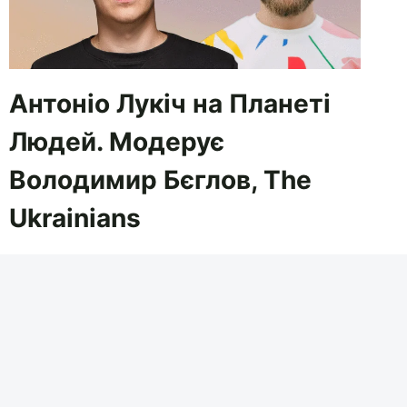
Антоніо Лукіч на Планеті
Людей. Модерує
Володимир Бєглов, The
Ukrainians
21 ВЕР