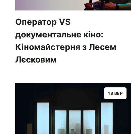
Оператор VS
документальне кіно:
Кіномайстерня з Лесем
Лєсковим
18 ВЕР