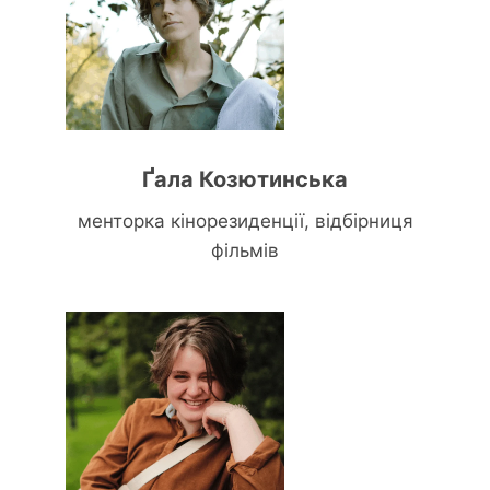
Ґала Козютинська
менторка кінорезиденції, відбірниця
фільмів