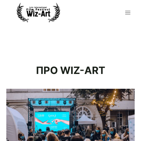
Перейти
до
вмісту
ПРО WIZ-ART