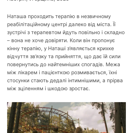
Наташа проходить терапію в незвичному
реабілітаційному центрі далеко від міста. Її
зустрічі з терапевтом йдуть повільно і складно
– вона не хоче довіряти. Коли він пропонує
кінну терапію, у Наташі з’являється крихке
відчуття зв’язку та прийняття, що дає їй сили
повернутись до найтемніших спогадів. Межа
між лікарем і пацієнткою розмивається, їхні
стосунки стають дедалі інтимнішими, а прірва
між зціленням і шкодою зростає.