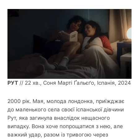
РУТ
// 22 хв., Соня Марті Ґальєґо, Іспанія, 2024
2000 рік. Мая, молода лондонка, приїжджає
до маленького села своєї іспанської дівчини
Рут, яка загинула внаслідок нещасного
випадку. Вона хоче попрощатися з нею, але
важкий удар, разом із тривогою через