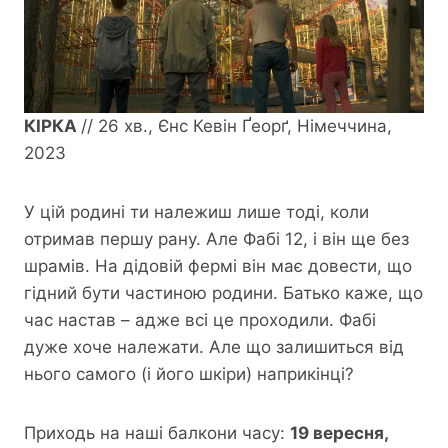
КІРКА
// 26 хв., Єнс Кевін Ґеорґ, Німеччина,
2023
У цій родині ти належиш лише тоді, коли
отримав першу рану. Але Фабі 12, і він ще без
шрамів. На дідовій фермі він має довести, що
гідний бути частиною родини. Батько каже, що
час настав – адже всі це проходили. Фабі
дуже хоче належати. Але що залишиться від
нього самого (і його шкіри) наприкінці?
Приходь на наші балкони часу:
19 вересня,