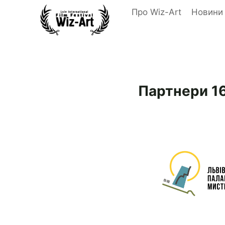
Перейти
Про Wiz-Art
Новини
до
вмісту
Партнери 1