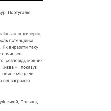
ур, Португалія,
країнська режисерка,
оль потенційної
o. Як виразити таку
е починаєш
ої розповіді, мовних
 Києва – і показує
езпечне місце за
о під загрозою
дзінський, Польща,