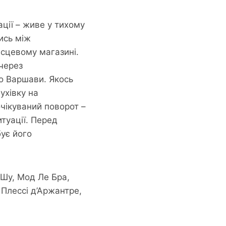
ації – живе у тихому
ись між
ісцевому магазині.
через
до Варшави. Якось
ухівку на
чікуваний поворот –
итуації. Перед
ує його
н Шу, Мод Ле Бра,
ю Плессі д’Аржантре,