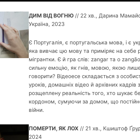
ДИМ ВІД ВОГНЮ
// 22 хв., Дарина Мамайс
Україна, 2023
Є Португалія, є португальська мова, і є у
яка вивчає цю мову та приміряє на себе р
мігрантки. Є й гра слів: zangar та o zangā
сильну емоцію, як гнів, мовою, якою лиш
говорити? Відеоесе складається з особист
уроків, домашніх відео й архівних кадрів з
розщеплену реальність того, хто шукає б
кордоном, сумуючи за домом, що постійн
війни.
ПОМЕРТИ, ЯК ЛОХ
// 21 хв., Кшиштоф Ґру
2024