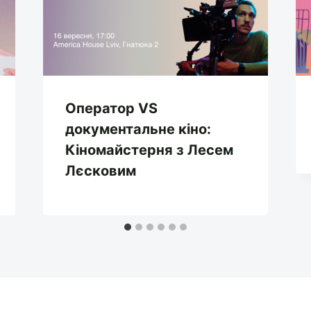
Оператор VS
документальне кіно:
Кіномайстерня з Лесем
Лєсковим