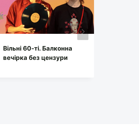
Вільні 60-ті. Балконна
Міжнар
вечірка без цензури
добірк