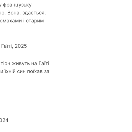
 у французьку
о. Вона, здається,
комахами і старим
Гаїті, 2025
тіон живуть на Гаїті
 їхній син поїхав за
2024