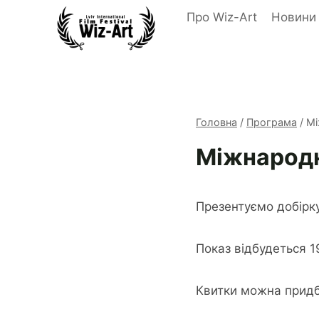
Перейти
Про Wiz-Art
Новини
до
вмісту
Головна
/
Програма
/
Мі
Міжнародн
Презентуємо добірку
Показ відбудеться 1
Квитки можна прид