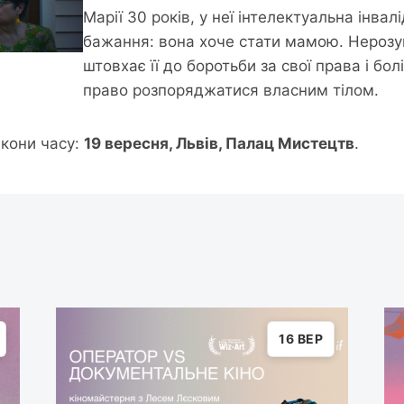
Марії 30 років, у неї інтелектуальна інвал
бажання: вона хоче стати мамою. Нерозум
штовхає її до боротьби за свої права і бол
право розпоряджатися власним тілом.
лкони часу:
19 вересня, Львів, Палац Мистецтв
.
16 ВЕР