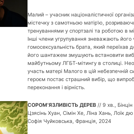
Малий – учасник націоналістичної організ
містечку з самотньою матір’ю, розриваюч
тренуваннями у спортзалі та роботою в м
Інші члени угрупування зневажають його 
гомосексуальність брата, який переїхав 
його шантажем змушують встановити виб
майбутньому ЛГБТ-мітингу в столиці. Нео
участь матері Малого в цій небезпечній с
героєм постає страшний вибір, що випроб
переконання і вірність.
СОРОМʼЯЗЛИВІСТЬ ДЕРЕВ
// 9 хв., Бінці
Цзясінь Хуан, Сімін Хе, Ліна Хань, Лоїк д
Софія Чуйковська, Франція, 2024