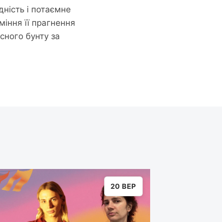
ідність і потаємне
іння її прагнення
існого бунту за
20 ВЕР