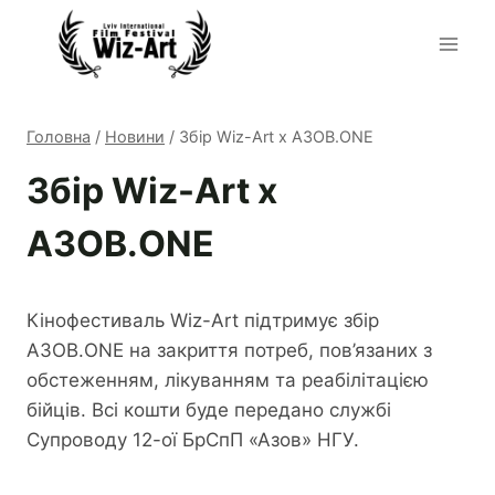
Перейти
до
вмісту
Головна
/
Новини
/
Збір Wiz-Art x АЗОВ.ONE
Збір Wiz-Art x
АЗОВ.ONE
Кінофестиваль Wiz-Art підтримує збір
АЗОВ.ONE на закриття потреб, пов’язаних з
обстеженням, лікуванням та реабілітацією
бійців. Всі кошти буде передано службі
Супроводу 12-ої БрСпП «Азов» НГУ.