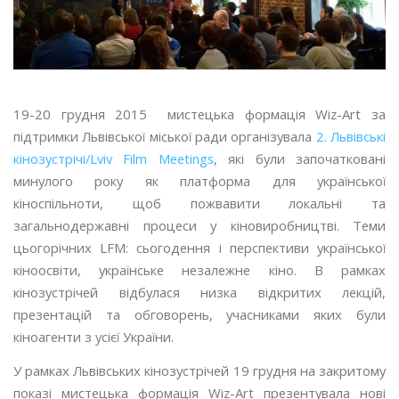
19-20 грудня 2015 мистецька формація Wiz-Art за
підтримки Львівської міської ради організувала
2. Львівські
кінозустрічі/Lviv Film Meetings
, які були започатковані
минулого року як платформа для української
кіноспільноти, щоб пожвавити локальні та
загальнодержавні процеси у кіновиробництві. Теми
цьогорічних LFM: сьогодення і перспективи української
кіноосвіти, українське незалежне кіно. В рамках
кінозустрічей відбулася низка відкритих лекцій,
презентацій та обговорень, учасниками яких були
кіноагенти з усієї України.
У рамках Львівських кінозустрічей 19 грудня на закритому
показі мистецька формація Wiz-Art презентувала нові