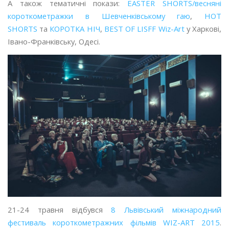
А також тематичні покази:
EASTER SHORTS/весняні
короткометражки в Шевченківському гаю
,
HOT
SHORTS
та
КОРОТКА НІЧ
,
BEST OF LISFF Wiz-Art
у Харкові,
Івано-Франківську, Одесі.
21-24 травня відбувся
8 Львівський міжнародний
фестиваль короткометражних фільмів WIZ-ART 2015
.