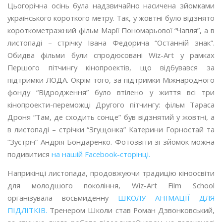
Цьогорічна осінь була надзвичайно насичена зйомками
українського короткого метру. Так, у жовтні було відзнято
короткометражний фільм Марії Пономарьової “Чапля”, а в
листопаді – стрічку Івана Федорича “Останній знак”.
Обидва фільми були спродюсовані Wiz-Art у рамках
Першого пітчингу кінопроектів, що відбувався за
підтримки ЛОДА.
Окрім того, за підтримки Міжнародного
фонду “Відродження” було втілено у життя всі три
кінопроекти-переможці Другого пітчингу: фільм Тараса
Дроня “Там, де сходить сонце” був відзнятий у жовтні, а
в листопаді – стрічки “Згущонка” Катерини Горностай та
“Зустріч” Андрія Бондаренко. Фотозвіти зі зйомок можна
подивитися
на нашій Facebook-сторінці.
Наприкінці листопада, продовжуючи традицію кіноосвіти
для молодшого покоління, Wiz-Art Film School
організувала восьмиденну
ШКОЛУ АНІМАЦІЇ ДЛЯ
ПІДЛІТКІВ.
Тренером Школи став Роман Дзвонковський,