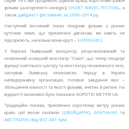
Окрім того ми продемонстрували кращі короткометражні
фільми цьогорічного конкурсу
SHORT WAVES FESTIVAL
, а
також
дайджест фестивалю за 2009–2014 рр.
Наступний весняний показ поєднав фільми з різних
куточків землі, що присвячені дівчатам, які навіть не
підозрюють, наскільки вони круті –
SUPERGIRLS
.
У березні Львівський кіноцентр, реорганізований та
оновлений колишній кінотеатр “Сокіл”, що тепер поєднує
функції освітнього центру та кінотеатру незалежного кіно,
заснував Львівську кінокомісію, першу в Україні
напівдержавну організацію, головне завдання якої –
збільшення кількості та якості фільмів, знятих в регіоні. На
відкритті кінокомісії було показано КОРОТКІ МЕТРИ UA
.
Традиційні покази, присвячені короткому метру різних
країн, цієї весни охопили
ШВЕЙЦАРІЮ
,
БРИТАНІЮ
та
АВСТРАЛІЮ /від WIZ-ART Kyiv/
.