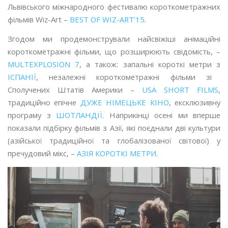
Львівського міжнародного фестивалю короткометражних
фільмів Wiz-Art –
BEST OF WIZ-ART’15
.
Згодом ми продемонстрували найсвіжіші анімаційні
короткометражні фільми, що розширюють свідомість, –
MULTEXPLOSION 7
, а також: запальні короткі метри з
ІСПАНІЇ
, незалежні короткометражні фільми зі
Сполучених Штатів Америки –
USA SHORT FILMS
,
традиційно епічне
ДУЖЕ НІМЕЦЬКЕ КІНО
, ексклюзивну
програму з
ШОТЛАНДІЇ
. Наприкінці осені ми вперше
показали підбірку фільмів з Азії, які поєднали дві культури
(азійської традиційної та глобалізованої світової) у
пречудовий мікс, –
АЗІЯ КОРОТКІ МЕТРИ
.