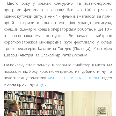
Цього року у рамках конкурсної та позаконкурсної
програми фестивалю показали близько 100 стрічок з
різних куточків світу, з них 17 фільмів змагалося за гран-
прі й за призи в трьох номінаціях /краща режисура,
кращий сценарій, краща операторська робота/, й ще 10 –
в національному конкурсі. Визначало найкращі
короткометражки міжнародне журі фестивалю у складі
трьох режисерів: Катaжина Ґондек (Польща), Крістофер
Шварц (Австрія) та Олександр Ратій (Україна).
На початку літа в рамках цьогорічної “Майстерні Міста” ми
показали підбірку короткометражок на урбаністичну та
велосипедну тематику
АРХІТЕКТОРИ НА РОВЕРАХ
.
Відео
можна проглянути
тут.