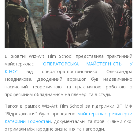
В жовтні Wiz-Art Film School представила практичний
майстер-клас
“ОПЕРАТОРСЬКА МАЙСТЕРНІСТЬ У
КІНО”
від оператора-постановника Олександра
Позднякова. Дводенний воркшоп був надзвичайно
насичений теоретичною та практичною роботою з
професійним обладнанням на пленері та в студії.
Також в рамках Wiz-Art Film School за підтримки ЗП МФ
“Відродження” було проведено
майстер-клас режисерки
Катерини Горностай
, документальні та ігрові фільми якої
отримали міжнародне визнання та нагороди.