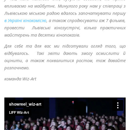
впливаємо на майбутнє. Минулого року нам у співпраці з
Львівською міською радою вдалось започаткувати першу
в Україні кінокомісію
, а також спродюсувати аж 7 фільмів,
провести Львівські кінозустрічі, кілька практичних
майстерень та десятки кінопоказів.
Для себе та для вас ми підготували огляд того, що
відбувалось. Такі звіти дають змогу осмислити й
оцінити, а також похвалитися ростом, тож давайте
розпочнемо.
команда Wiz-Art