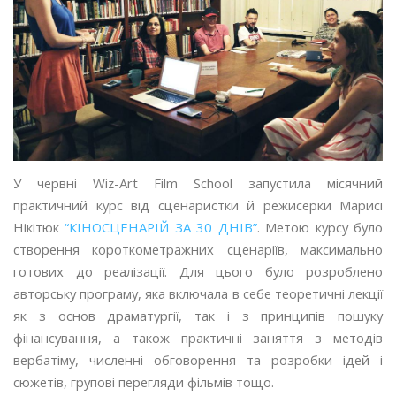
У червні Wiz-Art Film School запустила місячний
практичний курс від сценаристки й режисерки Марисі
Нікітюк
“КІНОСЦЕНАРІЙ ЗА 30 ДНІВ”
. Метою курсу було
створення короткометражних сценаріїв, максимально
готових до реалізації. Для цього було розроблено
авторську програму, яка включала в себе теоретичні лекції
як з основ драматургії, так і з принципів пошуку
фінансування, а також практичні заняття з методів
вербатіму, численні обговорення та розробки ідей і
сюжетів, групові перегляди фільмів тощо.