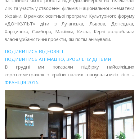
за спиною якого робота відеодизайнером на телеканалі
ZIK та участь у створенні фільмів Національної кінематеки
України. В рамках освітньої програми Культурного форуму
«ДОНКУЛЬТ» діти з Луганська, Львова, Донецька,
Харцизька, Самбора, Макіївки, Києва, Керчі розробляли
власні урбаністичні проекти, які потім анімували.
ПОДИВИТИСЬ ВІДЕОЗВІТ
ПОДИВИТИСЬ АНІМАЦІЮ, ЗРОБЛЕНУ ДІТЬМИ
В грудні ми показали підбірку найсвіжіших
короткометражок з країни палких шанувальників кіно –
ФРАНЦІЯ 2015
.