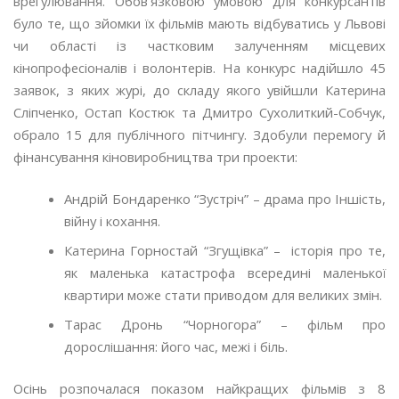
врегулювання. Обов’язковою умовою для конкурсантів
було те, що зйомки їх фільмів мають відбуватись у Львові
чи області із частковим залученням місцевих
кінопрофесіоналів і волонтерів. На конкурс надійшло 45
заявок, з яких журі, до складу якого увійшли Катерина
Сліпченко, Остап Костюк та Дмитро Сухолиткий-Собчук,
обрало 15 для публічного пітчингу. Здобули перемогу й
фінансування кіновиробництва три проекти:
Андрій Бондаренко “Зустріч” – драма про Іншість,
війну і кохання.
Катерина Горностай “Згущівка” – історія про те,
як маленька катастрофа всередині маленької
квартири може стати приводом для великих змін.
Тарас Дронь “Чорногора” – фільм про
дорослішання: його час, межі і біль.
Осінь розпочалася показом найкращих фільмів з 8