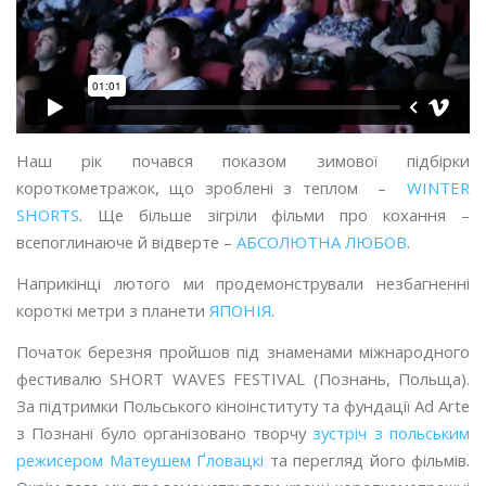
Наш рік почався показом зимової підбірки
короткометражок, що зроблені з теплом –
WINTER
SHORTS
. Ще більше зігріли фільми про кохання –
всепоглинаюче й відверте –
АБСОЛЮТНА ЛЮБОВ
.
Наприкінці лютого ми продемонстрували незбагненні
короткі метри з планети
ЯПОНІЯ
.
Початок березня пройшов під знаменами міжнародного
фестивалю SHORT WAVES FESTIVAL (Познань, Польща).
За підтримки Польського кіноінституту та фундації Ad Arte
з Познані було організовано творчу
зустріч з польським
режисером Матеушем Ґловацкі
та перегляд його фільмів
.