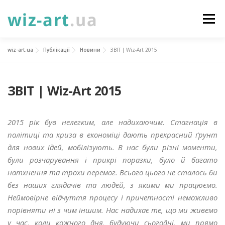
Перейти
до
Меню
вмісту
wiz-art.ua
Публікації
Новини
ЗВІТ | Wiz-Art 2015
НОВИНИ
ПРО НАС
ПОСЛУГИ
ЗВІТ | Wiz-Art 2015
ФОТОГАЛЕРЕЯ
ПІДТРИМАТИ
КОНТАКТИ
2015 рік був нелегким, але надихаючим. Стагнація в
УКР
ENG
ПРОЄКТИ
політиці та криза в економіці дають прекрасний ґрунт
для нових ідей, мобілізують. В нас були різні моменти,
були розчарування і прикрі поразки, було й багато
натхнення та трохи перемог. Всього цього не сталось би
без наших глядачів та людей, з якими ми працюємо.
Неймовірне відчуття процесу і причетності неможливо
порівняти ні з чим іншим. Нас надихає те, що ми живемо
у час, коли кожного дня, будуючи сьогодні, ми прямо