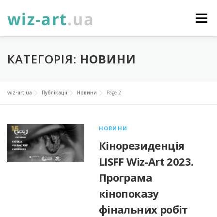
Перейти
до
Меню
вмісту
НОВИНИ
ПРО НАС
ПОСЛУГИ
КАТЕГОРІЯ:
НОВИНИ
ФОТОГАЛЕРЕЯ
ПІДТРИМАТИ
КОНТАКТИ
wiz-art.ua
Публікації
Новини
Page 2
УКР
ENG
ПРОЄКТИ
НОВИНИ
Кінорезиденція
LISFF Wiz-Art 2023.
Програма
кінопоказу
фінальних робіт