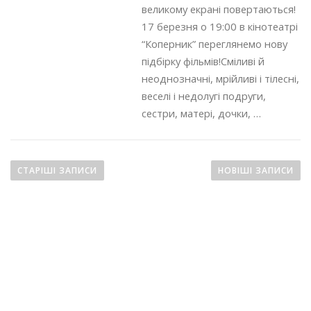
великому екрані повертаються!
17 березня о 19:00 в кінотеатрі
“Коперник” переглянемо нову
підбірку фільмів!Сміливі й
неоднозначні, мрійливі і тілесні,
веселі і недолугі подруги,
сестри, матері, дочки, …
Н
а
СТАРІШІ ЗАПИСИ
НОВІШІ ЗАПИСИ
в
і
г
а
ц
і
я
з