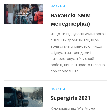
НОВИНИ
Вакансія. SMM-
менеджер(ка)
Якщо ти відчуваєш аудиторію і
знаєш як зробити так, щоб
вона стала спільнотою, якщо
слідкуєш за трендами і
використовуєш їх у своїй
роботі, пишеш просто і класно
про серйозні та …
НОВИНИ
Supergirls 2021
Кінопокази від Wiz-Art на