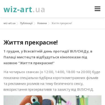
Перейти
до
Меню
вмісту
wiz-art.ua
Публікації
Новини
Життя прекрасне!
НОВИНИ
ПРО НАС
ПОСЛУГИ
Життя прекрасне!
ФОТОГАЛЕРЕЯ
ПІДТРИМАТИ
КОНТАКТИ
1 грудня, у Всесвітній день протидії ВІЛ/СНІДу, в
Палаці мистецтв відбудуться кінопокази під
УКР
ENG
ПРОЄКТИ
назвою “Життя прекрасне!”
На чотирьох сеансах (о 12:00, 14:00, 18:00 та 20:00) буде
показана спеціальна підбірка короткометражних фільмів
та рекламних роликів на тему безпечного сексу,
використання презервативів та захисту від ВІЛ/СНІД.