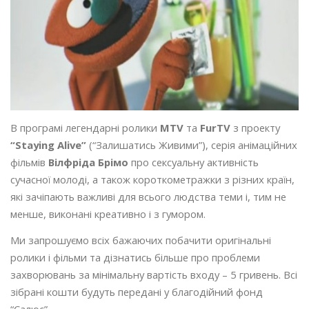
В програмі легендарні ролики
MTV
та
FurTV
з проекту
“Staying Alive”
(“Залишатись Живими”), серія анімаційних
фільмів
Вілфріда Брімо
про сексуальну активність
сучасної молоді, а також короткометражки з різних країн,
які зачіпають важливі для всього людства теми і, тим не
менше, виконані креативно і з гумором.
Ми запрошуємо всіх бажаючих побачити оригінальні
ролики і фільми та дізнатись більше про проблеми
захворювань за мінімальну вартість входу – 5 гривень. Всі
зібрані кошти будуть передані у благодійний фонд
“Салюс”.