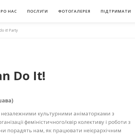
ПРО НАС
ПОСЛУГИ
ФОТОГАЛЕРЕЯ
ПІДТРИМАТИ
o it! Party
n Do It!
шавa)
з незалежними культурними аніматорками з
анізації феміністичного/квір колективу і роботи з
ни порадять нам, як працювати неієрархічним