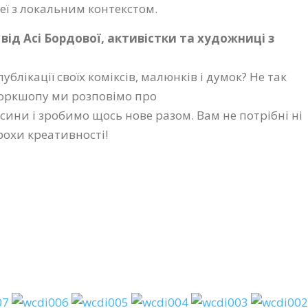
еї з локальним контекстом.
 від Асі Бордової, активістки та художниці з
публікації своїх коміксів, малюнків і думок? Не так
воркшопу ми розповімо про
носини і зробимо щось нове разом. Вам не потрібні ні
трохи креативності!