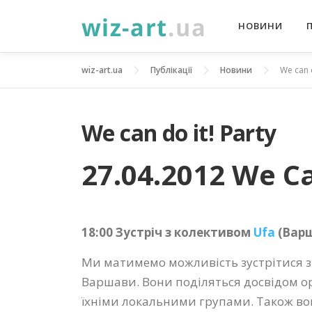
Перейти
НОВИНИ
до
вмісту
wiz-art.ua
Публікації
Новини
We can d
We can do it! Party
27.04.2012 We Ca
18:00 Зустріч з колективом
Ufa
(Вар
Ми матимемо можливість зустрітися 
Варшави. Вони поділяться досвідом орг
їхніми локальними групами. Також во