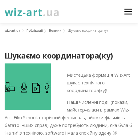
Перейти
до
Меню
вмісту
wiz-art.ua
Публікації
Новини
Шукаємо координатора(ку)
НОВИНИ
ПРО НАС
ПОСЛУГИ
Шукаємо координатора(ку)
ФОТОГАЛЕРЕЯ
ПІДТРИМАТИ
КОНТАКТИ
Мистецька формація Wiz-Art
УКР
ENG
ПРОЄКТИ
шукає технічного
координатора(ку)!
Наші численні події (покази,
майстер-класи в рамках Wiz-
Art Film School, щорічний фестиваль, зйомки фільмів та
багато інших справ) дуже потребують людини, яка була б
‘на ти’ з технікою, software і мала спокійну вдачу 🙂