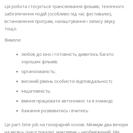
Ця робота стосується транслювання фільмів, технічного
забезпечення подій (особливо під час фестивалю),
встановлення програм, налаштування і запису звуку
тощо.
Вимоги:
любов до кіно і готовність дивитись багато
хороших фільмів;
організованість;
високий рівень особистої відповідальності;
ініціативність;
вміння працювати автономно та в команді;
бажання розвиватись і вчитись.
Це part-time job на гонорарній основі. Мінімум два вечори
на місяць (наші покази), максимум – необмежений. Ми