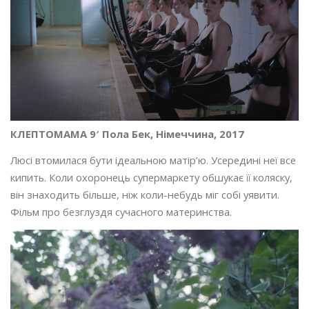
КЛЕПТОМАМА 9′ Пола Бек, Німеччина, 2017
Люсі втомилася бути ідеальною матір’ю. Усередині неї все
кипить. Коли охоронець супермаркету обшукає її коляску,
він знаходить більше, ніж коли-небудь міг собі уявити.
Фільм про безглуздя сучасного материнства.