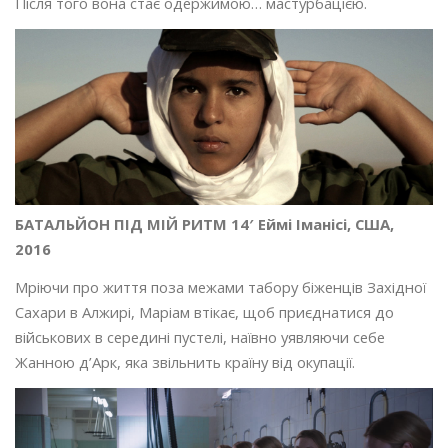
Після того вона стає одержимою… мастурбацією.
БАТАЛЬЙОН ПІД МІЙ РИТМ 14′ Еймі Іманісі, США,
2016
Мріючи про життя поза межами табору біженців Західної
Сахари в Алжирі, Маріам втікає, щоб приєднатися до
військових в середині пустелі, наївно уявляючи себе
Жанною д’Арк, яка звільнить країну від окупації.