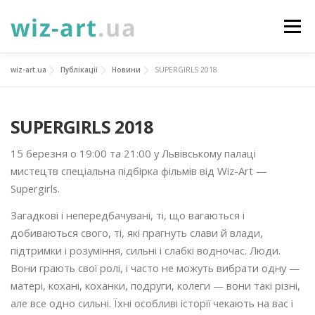
Перейти
до
Меню
вмісту
wiz-art.ua
Публікації
Новини
SUPERGIRLS 2018
НОВИНИ
ПРО НАС
ПОСЛУГИ
SUPERGIRLS 2018
ФОТОГАЛЕРЕЯ
ПІДТРИМАТИ
КОНТАКТИ
15 березня о 19:00 та 21:00 у Львівському палаці
мистецтв спеціальна підбірка фільмів від Wiz-Art —
УКР
ENG
ПРОЄКТИ
Supergirls.
Загадкові і непередбачувані, ті, що вагаються і
добиваються свого, ті, які прагнуть слави й влади,
підтримки і розуміння, сильні і слабкі водночас. Люди.
Вони грають свої ролі, і часто не можуть вибрати одну —
матері, кохані, коханки, подруги, колеги — вони такі різні,
але все одно сильні. Їхні особливі історії чекають на вас і