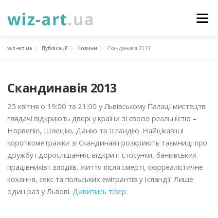
Перейти
до
Меню
вмісту
wiz-art.ua
Публікації
Новини
Скандинавія 2013
НОВИНИ
ПРО НАС
ПОСЛУГИ
Скандинавія 2013
ФОТОГАЛЕРЕЯ
ПІДТРИМАТИ
КОНТАКТИ
25 квітня о 19:00 та 21:00 у Львівському Палаці мистецтв
глядачі відкриють двері у країни зі своєю реальністю –
УКР
ENG
ПРОЄКТИ
Норвегію, Швецію, Данію та Ісландію. Найцікавіші
короткометражки зі Скандинавії розкриють таємниці про
дружбу і дорослішання, відкриті стосунки, банківських
працівників і злодіїв, життя після смерті, сюрреалістичне
кохання, секс та польських емігрантів у Ісландії. Лише
один раз у Львові.
Дивитись тізер.