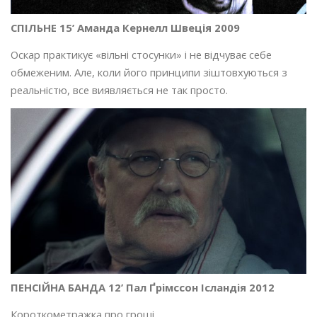
СПІЛЬНЕ 15’ Аманда Кернелл Швеція 2009
Оскар практикує «вільні стосунки» і не відчуває себе
обмеженим. Але, коли його принципи зіштовхуються з
реальністю, все виявляється не так просто.
ПЕНСІЙНА БАНДА 12’ Пал Ґрімссон Ісландія 2012
Короткометражка про гроші.