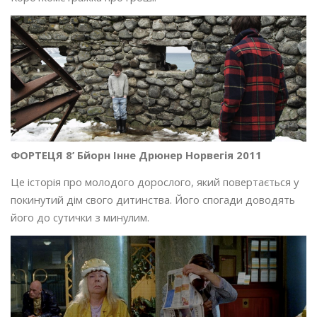
ФОРТЕЦЯ 8’ Бйорн Інне Дрюнер Норвегія 2011
Це історія про молодого дорослого, який повертається у
покинутий дім свого дитинства. Його спогади доводять
його до сутички з минулим.