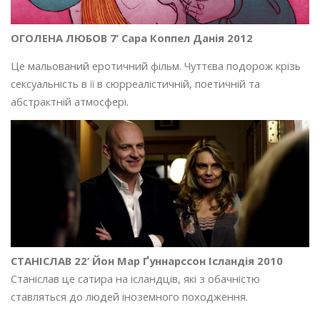
ОГОЛЕНА ЛЮБОВ 7’ Сара Коппел Данія 2012
Це мальований еротичний фільм. Чуттєва подорож крізь
сексуальність в її в сюрреалістичній, поетичній та
абстрактній атмосфері.
СТАНІСЛАВ 22’ Йон Мар Ґуннарссон Ісландія 2010
Станіслав це сатира на ісландців, які з обачністю
ставляться до людей іноземного походження.