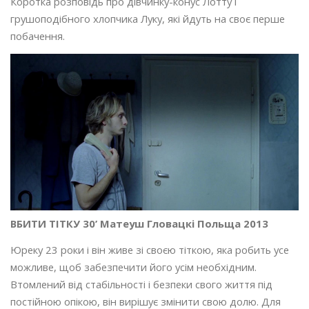
Коротка розповідь про дівчинку-конус Лотту і
грушоподібного хлопчика Луку, які йдуть на своє перше
побачення.
ВБИТИ ТІТКУ 30’ Матеуш Гловацкі Польща 2013
Юреку 23 роки і він живе зі своєю тіткою, яка робить усе
можливе, щоб забезпечити його усім необхідним.
Втомлений від стабільності і безпеки свого життя під
постійною опікою, він вирішує змінити свою долю. Для