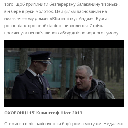
того, щоб припинити безперервну балаканину тітоньки,
він бере в руки молоток. Цей фільм заснований на
незакінченому романі «Вбити тітку» Анджея Бурса і
розповідає про необхідність визволення. Стрічка
просякнута ненав’язливою абсурдністю чорного гумору.
ОХОРОНЦІ 15’ Кшиштоф Шот 2013
Стежинка в лісі закінчується бар’єром з мотузки. Недалеко