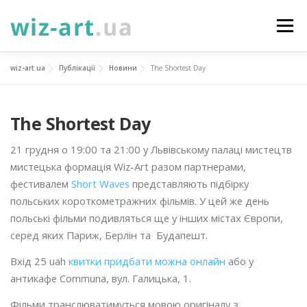
Перейти
до
Меню
вмісту
wiz-art.ua
Публікації
Новини
The Shortest Day
НОВИНИ
ПРО НАС
ПОСЛУГИ
The Shortest Day
ФОТОГАЛЕРЕЯ
ПІДТРИМАТИ
КОНТАКТИ
21 грудня о 19:00 та 21:00 у Львівському палаці мистецтв
мистецька формація Wiz-Art разом партнерами,
УКР
ENG
ПРОЄКТИ
фестивалем
Short Waves
представляють підбірку
польських короткометражних фільмів. У цей же день
польські фільми подивляться ще у інших містах Європи,
серед яких Париж, Берлін та Будапешт.
Вхід 25 uah
квитки придбати можна онлайн
або у
антикафе Communa, вул. Галицька, 1.
Фільми транслюватимуться мовою оригіналу з