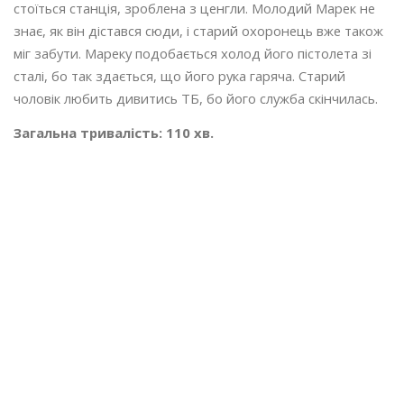
стоїться станція, зроблена з ценгли. Молодий Марек не
знає, як він дістався сюди, і старий охоронець вже також
міг забути. Мареку подобається холод його пістолета зі
сталі, бо так здається, що його рука гаряча. Старий
чоловік любить дивитись ТБ, бо його служба скінчилась.
Загальна тривалість: 110 хв.