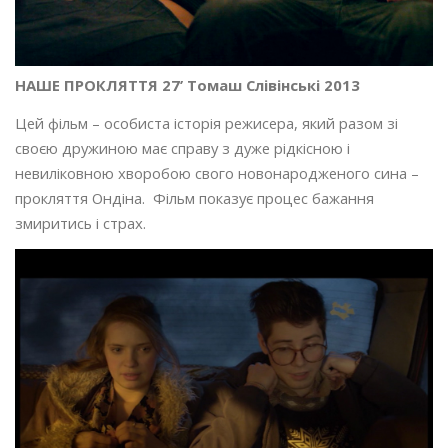
НАШЕ ПРОКЛЯТТЯ 27’ Томаш Слівінські 2013
Цей фільм – особиста історія режисера, який разом зі
своєю дружиною має справу з дуже рідкісною і
невиліковною хворобою свого новонародженого сина –
прокляття Ондіна. Фільм показує процес бажання
змиритись і страх.