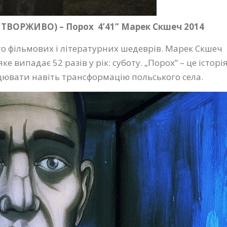
 ТВОРЖИВО) – Порох
4’41” Марек Скшеч 2014
то фільмових і літературних шедеврів. Марек Скшеч
е випадає 52 разів у рік: суботу. „Порох” – це історі
нцювати навіть трансформацію польського села.