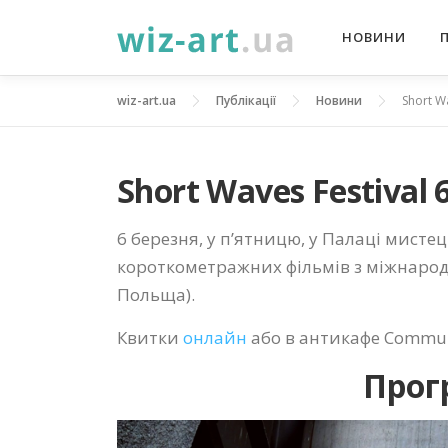
Перейти
НОВИНИ
до
вмісту
wiz-art.ua
Публікації
Новини
Short Wa
Short Waves Festival 
6 березня, у п’ятницю, у Палаці мистец
короткометражних фільмів з міжнаро
Польща).
Квитки
онлайн
або в антикафе Communa
Прог