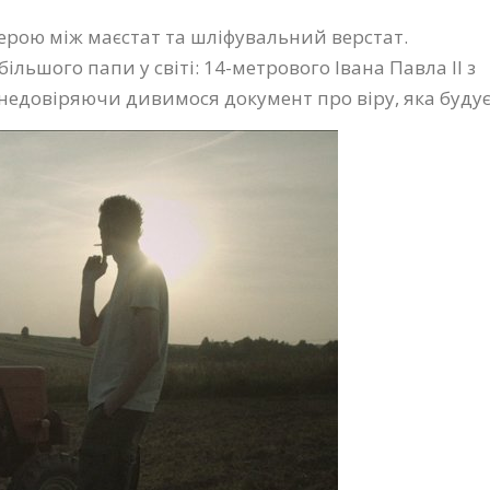
ерою між маєстат та шліфувальний верстат.
льшого папи у світі: 14-метрового Івана Павла ІІ з
 недовіряючи дивимося документ про віру, яка будує