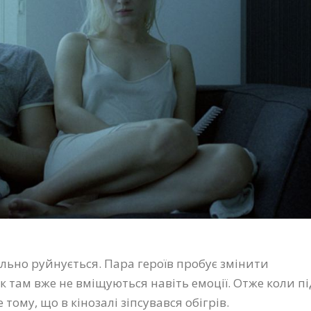
ільно руйнується. Пара героїв пробує змінити
ак там вже не вміщуються навіть емоції. Отже коли пі
е тому, що в кінозалі зіпсувався обігрів.