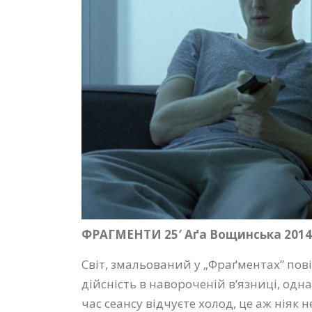
ФРАГМЕНТИ 25′ Аґа Вощинська 2014
Світ, змальований у „Фраґментах” пов
дійсність в навороченій в’язниці, одн
час сеансу відчуєте холод, це аж ніяк н