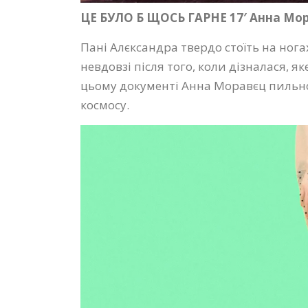
ЦЕ БУЛО Б ЩОСЬ ГАРНЕ 17′ Анна Мор
Пані Алєксандра твердо стоїть на ног
невдовзі після того, коли дізналася, я
цьому документі Анна Моравєц пильно 
космосу.