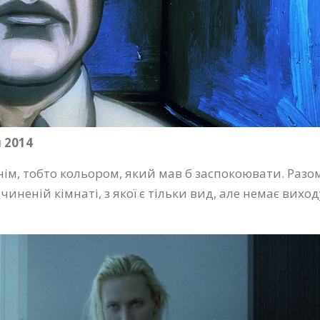
 2014
ім, тобто кольором, який мав б заспокоювати. Разо
неній кімнаті, з якої є тільки вид, але немає виход