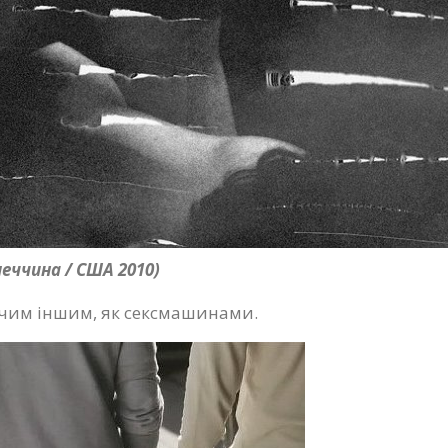
меччина / США 2010)
нічим іншим, як сексмашинами.