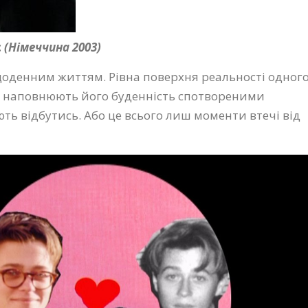
с
(Німеччина 2003)
 щоденним життям. Рівна поверхня реальності одног
і наповнюють його буденність спотвореними
ть відбутись. Або це всього лиш моменти втечі від