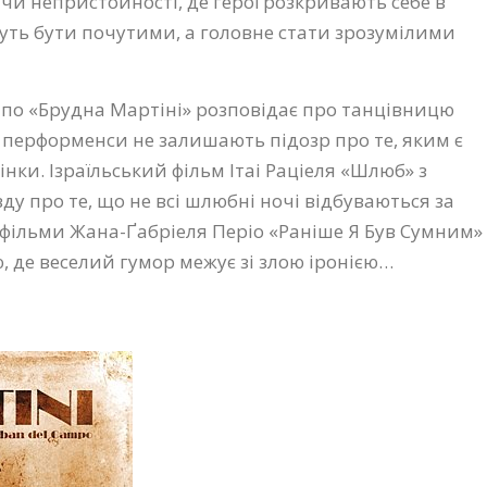
і чи непристойності, де герої розкривають себе в
уть бути почутими, а головне стати зрозумілими
по «Брудна Мартіні» розповідає про танцівницю
ні перформенси не залишають підозр про те, яким є
ки. Ізраїльський фільм Ітаі Раціеля «Шлюб» з
у про те, що не всі шлюбні ночі відбуваються за
 фільми Жана-Ґабріеля Періо «Раніше Я Був Сумним»
, де веселий гумор межує зі злою іронією…