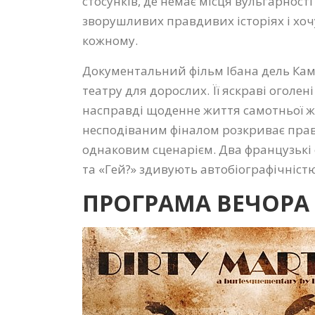
стосунків, де немає місця вульгарност
зворушливих правдивих історіях і хоч
кожному.
Документальний фільм Ібана дель Кам
театру для дорослих. Її яскраві оголе
насправді щоденне життя самотньої жін
несподіваним фіналом розкриває правд
однаковим сценарієм. Два французькі
та «Гей?» здивують автобіографічністю
ПРОГРАМА ВЕЧОРА