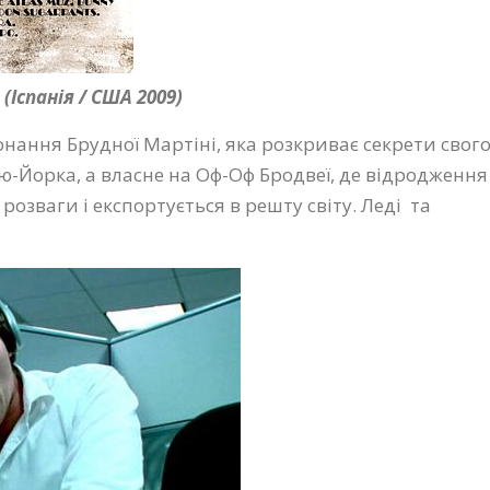
о
(Іспанія / США 2009)
онання Брудної Мартіні, яка розкриває секрети свог
ю-Йорка, а власне на Оф-Оф Бродвеї, де відродження
розваги і експортується в решту світу. Леді та