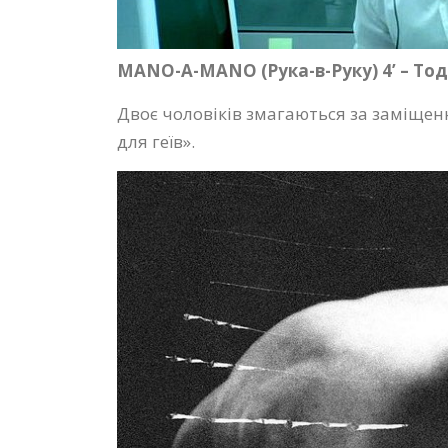
MANO-A-MANO (Рука-в-Руку) 4’ – То
Двоє чоловіків змагаються за заміщен
для геїв».