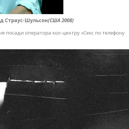
дд Страус-Шульсон
(США 2008)
ня посади оператора кол-центру «Секс по телефону