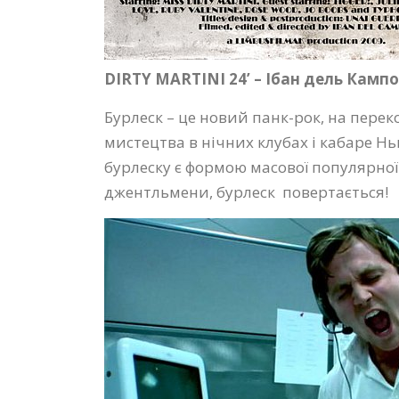
DIRTY MARTINI 24’ – Ібан дель Камп
Бурлеск – це новий панк-рок, на перек
мистецтва в нічних клубах і кабаре Нь
бурлеску є формою масової популярної 
джентльмени, бурлеск повертається!