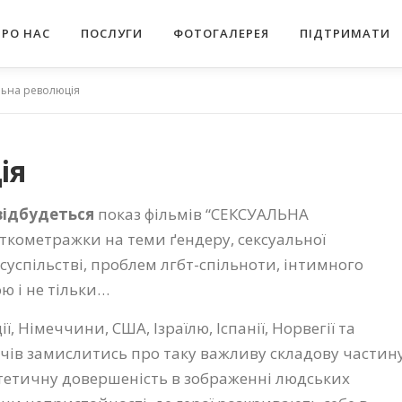
ПРО НАС
ПОСЛУГИ
ФОТОГАЛЕРЕЯ
ПІДТРИМАТИ
льна революція
ія
відбудеться
показ фільмів “СЕКСУАЛЬНА
откометражки на теми ґендеру, сексуальної
суспільстві, проблем лгбт-спільноти, інтимного
ою і не тільки…
ї, Німеччини, США, Ізраїлю, Іспанії, Норвегії та
ачів замислитись про таку важливу складову частин
стетичну довершеність в зображенні людських