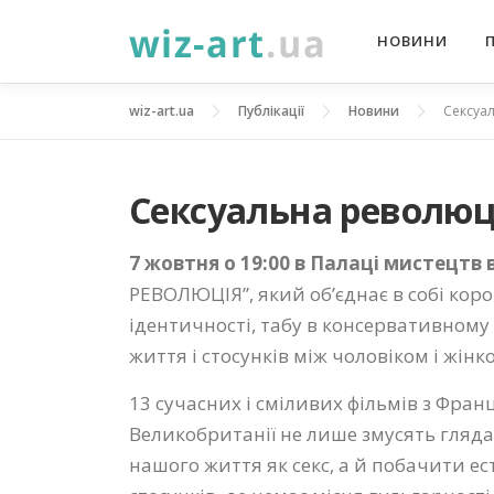
Перейти
НОВИНИ
до
вмісту
wiz-art.ua
Публікації
Новини
Сексуа
Сексуальна революц
7 жовтня
о 19:00 в Палаці мистецтв
РЕВОЛЮЦІЯ”, який об’єднає в собі кор
ідентичності, табу в консервативному 
життя і стосунків між чоловіком і жінк
13 сучасних і сміливих фільмів з Франці
Великобританії не лише змусять гляд
нашого життя як секс, а й побачити е