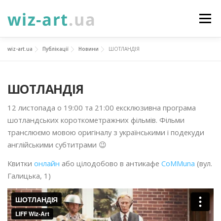
Перейти
до
Меню
вмісту
wiz-art.ua
Публікації
Новини
ШОТЛАНДІЯ
НОВИНИ
ПРО НАС
ПОСЛУГИ
ШОТЛАНДІЯ
ФОТОГАЛЕРЕЯ
ПІДТРИМАТИ
КОНТАКТИ
12 листопада о 19:00 та 21:00 ексклюзивна програма
шотландських короткометражних фільмів. Фільми
УКР
ENG
ПРОЄКТИ
транслюємо мовою оригіналу з українськими і подекуди
англійськими субтитрами 😉
Квитки
онлайн
або цілодобово в антикафе
CoMMuna
(вул.
Галицька, 1)