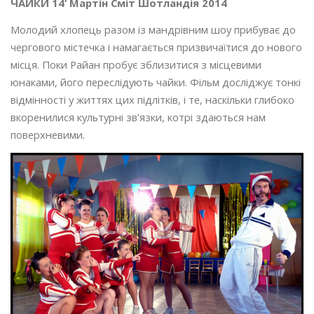
ЧАЙКИ 14’ Мартін Сміт Шотландія 2014
Молодий хлопець разом із мандрівним шоу прибуває до
чергового містечка і намагається призвичаїтися до нового
місця. Поки Райан пробує зблизитися з місцевими
юнаками, його переслідують чайки. Фільм досліджує тонкі
відмінності у життях цих підлітків, і те, наскільки глибоко
вкоренилися культурні зв’язки, котрі здаються нам
поверхневими.