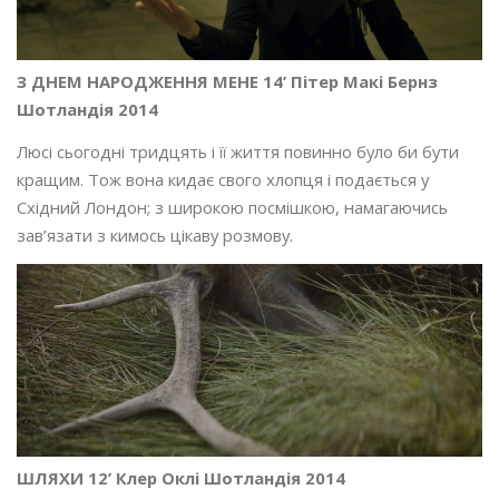
З ДНЕМ НАРОДЖЕННЯ МЕНЕ 14’ Пітер Макі Бернз
Шотландія 2014
Люсі сьогодні тридцять і її життя повинно було би бути
кращим. Тож вона кидає свого хлопця і подається у
Східний Лондон; з широкою посмішкою, намагаючись
зав’язати з кимось цікаву розмову.
ШЛЯХИ 12’ Клер Оклі Шотландія 2014