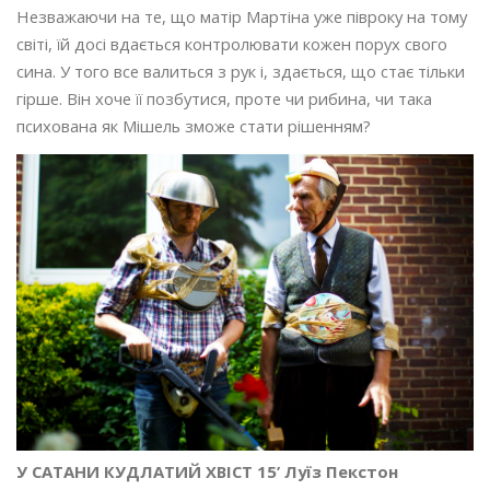
Незважаючи на те, що матір Мартіна уже півроку на тому
світі, їй досі вдається контролювати кожен порух свого
сина. У того все валиться з рук і, здається, що стає тільки
гірше. Він хоче її позбутися, проте чи рибина, чи така
психована як Мішель зможе стати рішенням?
У САТАНИ КУДЛАТИЙ ХВІСТ 15’ Луїз Пекстон