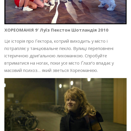
ХОРЕОМАНІЯ 9’ Луїз Пекстон Шотландія 2010
Це історія про Гектора, котрий виходить у місто і
потрапляє у танцювальне пекло. Вулиці переповнені
істеричною дриґальною лихоманкою. Спробуйте
втриматися на ногах, поки усе місто Ґлазґо впадає у
масовий психоз… який зветься Хореоманією.