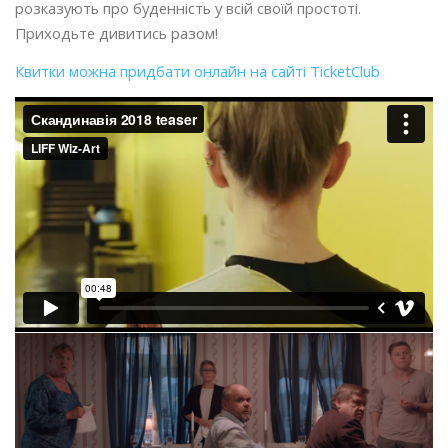
розказують про буденність у всій своїй простоті.
Приходьте дивитись разом!
Квитки можна придбати онлайн на сайті TicketClub