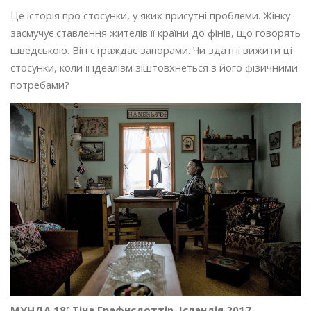
Це історія про стосунки, у яких присутні проблеми. Жінку
засмучує ставлення жителів її країни до фінів, що говорять
шведською. Він страждає запорами. Чи здатні вижити ці
стосунки, коли її ідеалізм зіштовхнеться з його фізичними
потребами?
МУНДА 18′ Тіна Графнсдоттір, Ісландія 2017