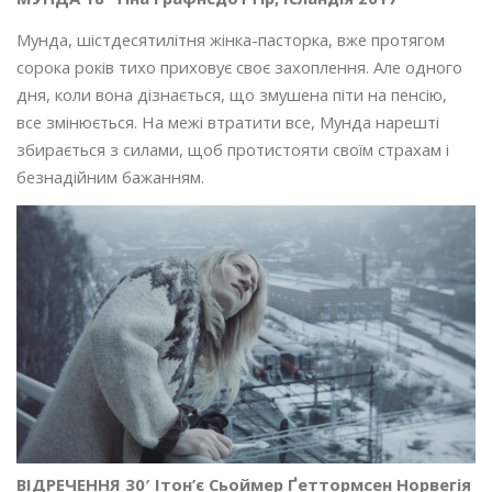
Мунда, шістдесятилітня жінка-пасторка, вже протягом
сорока років тихо приховує своє захоплення. Але одного
дня, коли вона дізнається, що змушена піти на пенсію,
все змінюється. На межі втратити все, Мунда нарешті
збирається з силами, щоб протистояти своїм страхам і
безнадійним бажанням.
ВІДРЕЧЕННЯ 30′ Ітон’є Сьоймер Ґеттормсен Норвегія