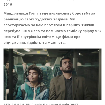
2016
Мандрівниця Грітт веде виснажливу боротьбу за
реалізацію своїх художніх задумів. Ми
спостерігаємо за нею протягом її перших тижнів
перебування в Осло та помічаємо глибоку прірву між
нею та її внутрішнім світом. Це фільм про
відчуження, гідність та мужність.
АБУ АДНАН 25′ Сілвія Ле Фану Данія 2017