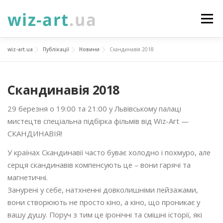
Перейти
до
Меню
вмісту
wiz-art.ua
Публікації
Новини
Скандинавія 2018
НОВИНИ
ПРО НАС
ПОСЛУГИ
Скандинавія 2018
ФОТОГАЛЕРЕЯ
ПІДТРИМАТИ
КОНТАКТИ
29 березня о 19:00 та 21:00 у Львівському палаці
мистецтв спеціальна підбірка фільмів від Wiz-Art —
УКР
ENG
ПРОЄКТИ
CКАНДИНАВІЯ!
У країнах Скандинавії часто буває холодно і похмуро, але
серця скандинавів компенсують це – вони гарячі та
магнетичні.
Занурені у себе, натхненні довколишніми пейзажами,
вони створюють не просто кіно, а кіно, що проникає у
вашу душу. Поруч з тим це іронічні та смішні історії, які