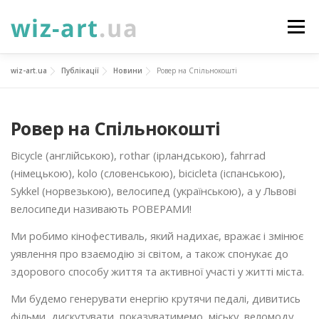
Перейти
до
Меню
вмісту
wiz-art.ua
Публікації
Новини
Ровер на Спільнокошті
НОВИНИ
ПРО НАС
ПОСЛУГИ
Ровер на Спільнокошті
ФОТОГАЛЕРЕЯ
ПІДТРИМАТИ
КОНТАКТИ
Bicycle (англійською), rothar (ірландською), fahrrad
(німецькою), kolo (словенською), bicicleta (іспанською),
УКР
ENG
ПРОЄКТИ
Sykkel (норвезькою), велосипед (українською), а у Львові
велосипеди називають РОВЕРАМИ!
Ми робимо кінофестиваль, який надихає, вражає і змінює
уявлення про взаємодію зі світом, а також спонукає до
здорового способу життя та активної участі у житті міста.
Ми будемо генерувати енергію крутячи педалі, дивитись
фільми, дискутувати, показуватимемо міську веломоду,