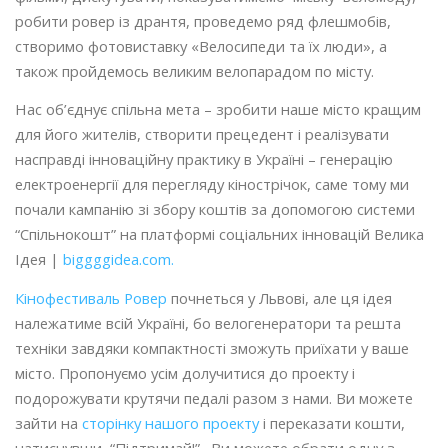
робити ровер із дрантя, проведемо ряд флешмобів,
створимо фотовиставку «Велосипеди та їх люди», а
також пройдемось великим велопарадом по місту.
Нас об’єднує спільна мета – зробити наше місто кращим
для його жителів, створити прецедент і реалізувати
насправді інноваційну практику в Україні – генерацію
електроенергії для перегляду кінострічок, саме тому ми
почали кампанію зі збору коштів за допомогою системи
“Спільнокошт” на платформі соціальних інновацій Велика
Ідея |
biggggidea.com.
Кінофестиваль Ровер
почнеться у Львові, але ця ідея
належатиме всій Україні, бо велогенератори та решта
техніки завдяки компактності зможуть приїхати у ваше
місто. Пропонуємо усім долучитися до проекту і
подорожувати крутячи педалі разом з нами. Ви можете
зайти на
сторінку нашого проекту
і переказати кошти,
натиснувши “Підтримай!”. Ви можете обрати одну з