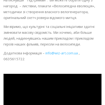
нагород – листівки, плакати «Велосипедна еволюція»,
методички зі створення власного велогенератора,
оригінальний скетч ровера відомого митця.
Ми віримо, що культурні та соціальні ініціативи здатні
змінювати масову свідомість. Ми хочемо, аби більше
людей, надихнувшись нашим прикладом і прикладом
героїв наших фільмів, пересіли на велосипеди.
Додаткова інформація –
info@wiz-art.com.ua
,
0635615722