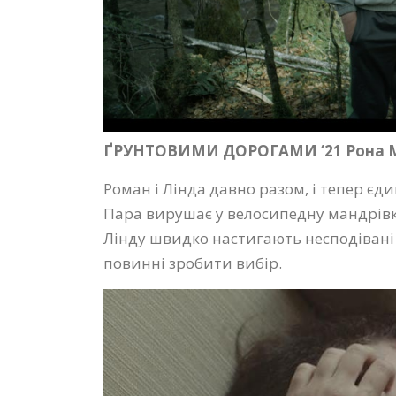
ҐРУНТОВИМИ ДОРОГАМИ ‘21 Рона Мю
Роман і Лінда давно разом, і тепер єди
Пара вирушає у велосипедну мандрівк
Лінду швидко настигають несподівані
повинні зробити вибір.