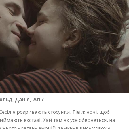
льд, Данія, 2017
Сесілія розривають стосунки. Тієї ж ночі, щоб
ймають екстазі. Хай там як усе обернеться, на
жнього урагану емоцій, замкнувшись удвох у