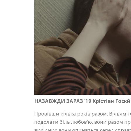
НАЗАВЖДИ ЗАРАЗ ‘19 Крістіан Госкйо
Провівши кілька років разом, Вільям і 
подолати біль любов’ю, вони разом при
вихідних вони опиняться серед справ