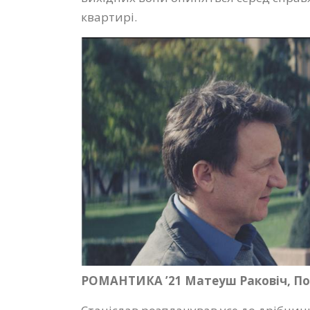
квартирі.
РОМАНТИКА ’21 Матеуш Раковіч, По