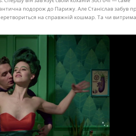
 Спершу він зав’язує своїй коханій Зосі очі — саме
мантична подорож до Парижу. Але Станіслав забув п
ії перетвориться на справжній кошмар. Та чи витрим