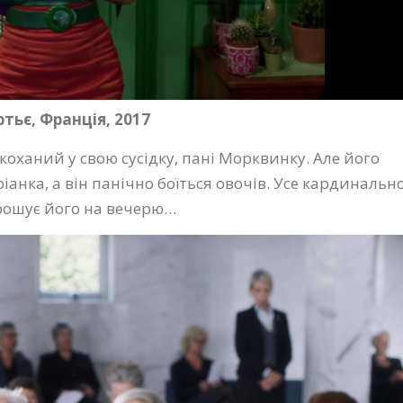
ьє, Франція, 2017
коханий у свою сусідку, пані Морквинку. Але його
іанка, а він панічно боїться овочів. Усе кардинальн
прошує його на вечерю…