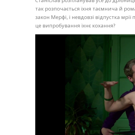
Станіслав розпланував усе до дрібниць.
так розпочається їхня таємнича й ро
закон Мерфі, і невдовзі відпустка мр
це випробування їхнє кохання?