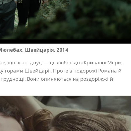
лебах, Швейцарія, 2014
не, що їх поєднує, — це любов до «Кривавої Мері».
у горами Швейцарії. Проте в подорожі Романа й
 труднощі. Вони опиняються на роздоріжжі й