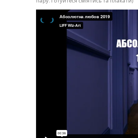
пару. Готуйтеся сміятись та плакати)