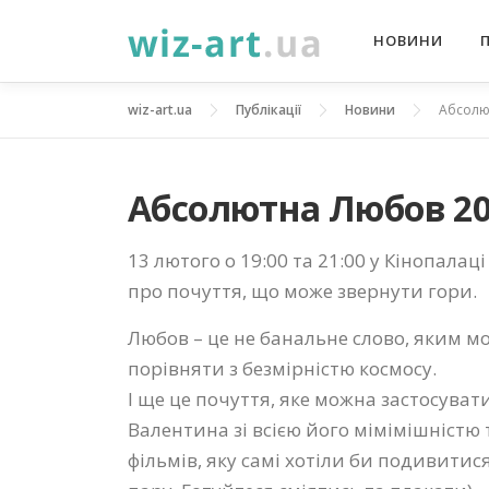
Перейти
НОВИНИ
до
вмісту
wiz-art.ua
Публікації
Новини
Абсолю
Абсолютна Любов 2
13 лютого о 19:00 та 21:00 у Кінопал
про почуття, що може звернути гори.
Любов – це не банальне слово, яким м
порівняти з безмірністю космосу.
І ще це почуття, яке можна застосува
Валентина зі всією його мімімішністю 
фільмів, яку самі хотіли би подивитис