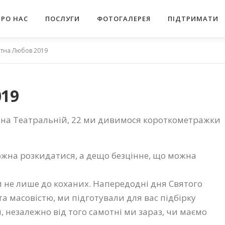
ПРО НАС
ПОСЛУГИ
ФОТОГАЛЕРЕЯ
ПІДТРИМАТИ
тна Любов 2019
019
аці на Театральній, 22 ми дивимося короткометражки
ожна розкидатися, а дещо безцінне, що можна
ти не лише до коханих. Напередодні дня Святого
та масовістю, ми підготували для вас підбірку
я, незалежно від того самотні ми зараз, чи маємо