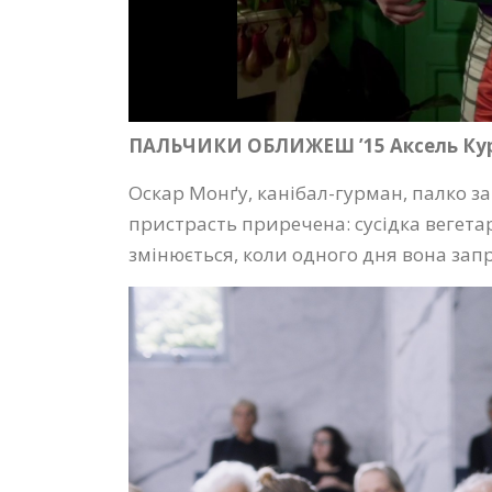
ПАЛЬЧИКИ ОБЛИЖЕШ ’15 Аксель Курт
Оскар Монґу, канібал-гурман, палко за
пристрасть приречена: сусідка вегетар
змінюється, коли одного дня вона за