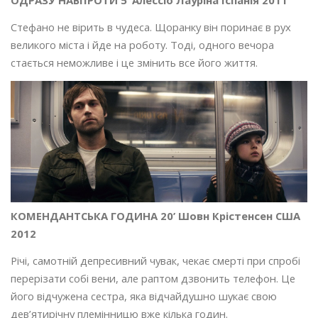
Стефано не вірить в чудеса. Щоранку він поринає в рух
великого міста і йде на роботу. Тоді, одного вечора
стається неможливе і це змінить все його життя.
КОМЕНДАНТСЬКА ГОДИНА 20’ Шовн Крістенсен США
2012
Річі, самотній депресивний чувак, чекає смерті при спробі
перерізати собі вени, але раптом дзвонить телефон. Це
його відчужена сестра, яка відчайдушно шукає свою
дев’ятирічну племінницю вже кілька годин.