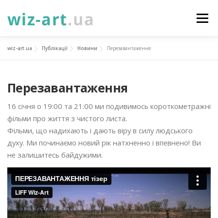
Перейти
до
Меню
вмісту
wiz-art.ua
Публікації
Новини
Перезавантаження
НОВИНИ
ПРО НАС
ПОСЛУГИ
Перезавантаження
ФОТОГАЛЕРЕЯ
ПІДТРИМАТИ
КОНТАКТИ
16 січня о 19:00 та 21:00 ми подивимось короткометражні
фільми про життя з чистого листа.
УКР
ENG
ПРОЄКТИ
Фільми, що надихають і дають віру в силу людського
духу. Ми починаємо новий рік натхненно і впевнено! Ви
не залишитесь байдужими.