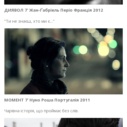
ДИЯВОЛ 7’ Жан-Ґабріель Періо Франція 2012
“Ти не знаєш, хто ми є…”
МОМЕНТ 7’ Нуно Роша Португалія 2011
Чарівна історія, що проймає без слів.