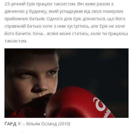
25-річний Ерік працює таксистом. Він живе разом з
дівчиною у будинку, який успадкував від своїх померлих
прийомних батьків. Одного дня Ерік дізнається, що його
справжній батько хоче з ним зустрітись, але Ерік не хоче
його бачити. Хоча… всяке може статись, коли ти працюєш
таксистом.
ҐАРД
9’ – Вільям Осланд
(2010)