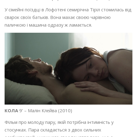
У сімейні поїздці в Лофотені семирічна Тіріл стомилась від
сварок своїх батьків. Вона махає своєю чарівною
паличкою і машина одразу ж ламається.
КОЛА
9’ – Малін Клейва (2010)
Фільм про молоду пару, якій потрібна інтимність у
стосунках. Пара складається з двох сильних