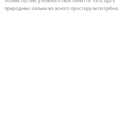
особистостей, у кожного своє поняття того, що є
природнім і скільки вл асного простору їм потрібно.