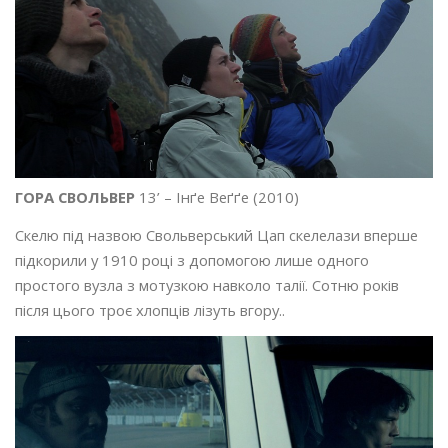
ГОРА СВОЛЬВЕР
13’ – Інґе Веґґе (2010)
Скелю під назвою Свольверський Цап скелелази вперше
підкорили у 1910 році з допомогою лише одного
простого вузла з мотузкою навколо талії. Сотню років
після цього троє хлопців лізуть вгору..