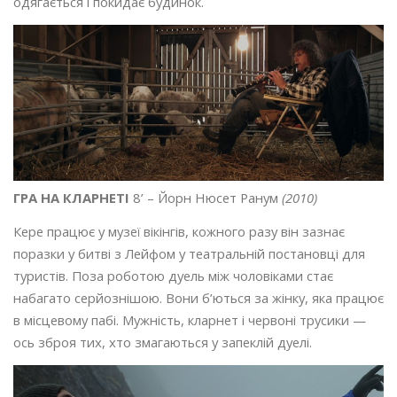
одягається і покидає будинок.
ГРА НА КЛАРНЕТІ
8’ – Йорн Нюсет Ранум
(2010)
Кере працює у музеї вікінгів, кожного разу він зазнає
поразки у битві з Лейфом у театральній постановці для
туристів. Поза роботою дуель між чоловіками стає
набагато серйознішою. Вони б’ються за жінку, яка працює
в місцевому пабі. Мужність, кларнет і червоні трусики —
ось зброя тих, хто змагаються у запеклій дуелі.