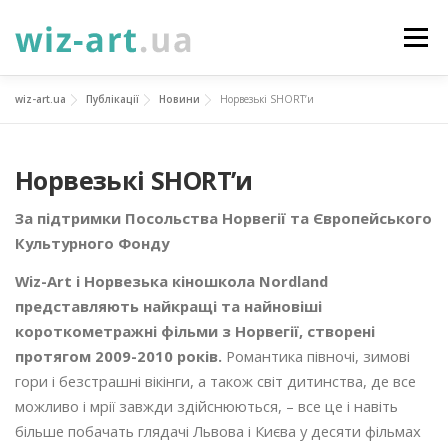
Перейти
до
Меню
вмісту
wiz-art.ua
Публікації
Новини
Норвезькі SHORT’и
НОВИНИ
ПРО НАС
ПОСЛУГИ
Норвезькі SHORT’и
ФОТОГАЛЕРЕЯ
ПІДТРИМАТИ
КОНТАКТИ
За підтримки Посольства Норвегії та Європейського
Культурного Фонду
УКР
ENG
ПРОЄКТИ
Wiz-Art і Норвезька кіношкола Nordland
представляють найкращі та найновіші
короткометражні фільми з Норвегії, створені
протягом 2009-2010 років.
Романтика півночі, зимові
гори і безстрашні вікінги, а також світ дитинства, де все
можливо і мрії завжди здійснюються, – все це і навіть
більше побачать глядачі Львова і Києва у десяти фільмах