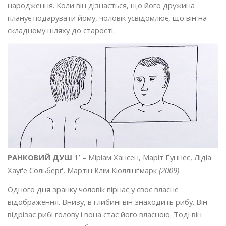
народження. Коли він дізнається, що його дружина
планує подарувати йому, чоловік усвідомлює, що він на
складному шляху до старості.
РАНКОВИЙ ДУШ
1’ – Міріам Хансен, Маріт Ґуннес, Лідіа
Хауґе Сольберґ, Мартін Клім Кюллінґмарк
(2009)
Одного дня зранку чоловік пірнає у своє власне
відображення. Внизу, в глибині він знаходить рибу. Він
відрізає рибі голову і вона стає його власною. Тоді він