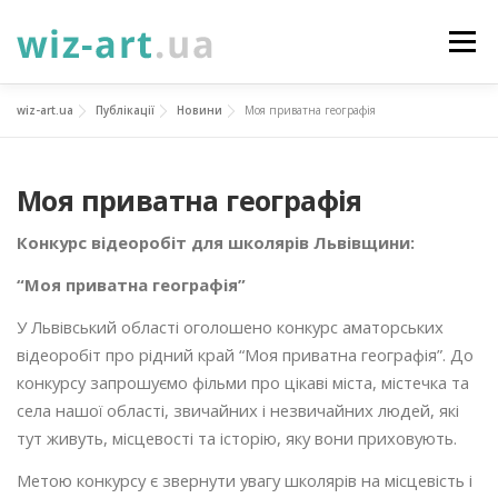
Перейти
до
Меню
вмісту
wiz-art.ua
Публікації
Новини
Моя приватна географія
НОВИНИ
ПРО НАС
ПОСЛУГИ
Моя приватна географія
ФОТОГАЛЕРЕЯ
ПІДТРИМАТИ
КОНТАКТИ
Конкурс відеоробіт для школярів Львівщини:
“Моя приватна географія”
УКР
ENG
ПРОЄКТИ
У Львівський області оголошено конкурс аматорських
відеоробіт про рідний край “Моя приватна географія”. До
конкурсу запрошуємо фільми про цікаві міста, містечка та
села нашої області, звичайних і незвичайних людей, які
тут живуть, місцевості та історію, яку вони приховують.
Метою конкурсу є звернути увагу школярів на місцевість і