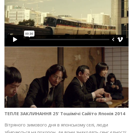
ТЕПЛЕ ЗАКЛИНАННЯ 25’ Тошімічі Сайіто Японія 2014
Вітряного зимового дня в японському селі, люди
збираються на похорон, де вони знаходять сенс єдності: