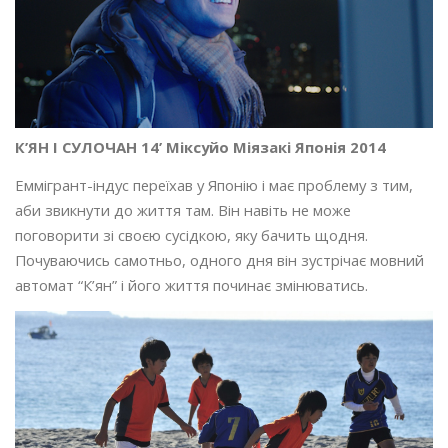
К’ЯН І СУЛОЧАН 14’ Міксуйо Міязакі Японія 2014
Еммігрант-індус переїхав у Японію і має проблему з тим,
аби звикнути до життя там. Він навіть не може
поговорити зі своєю сусідкою, яку бачить щодня.
Почуваючись самотньо, одного дня він зустрічає мовний
автомат “К’ян” і його життя починає змінюватись.