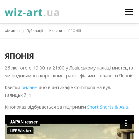
Перейти
до
Меню
вмісту
wiz-art.ua
Публікації
Новини
ЯПОНІЯ
НОВИНИ
ПРО НАС
ПОСЛУГИ
ЯПОНІЯ
ФОТОГАЛЕРЕЯ
ПІДТРИМАТИ
КОНТАКТИ
26 лютого о 19:00 та 21:00 у Львівському палаці мистецтв
ми подивимось короткометражні фільми з планети Японія.
УКР
ENG
ПРОЄКТИ
Квитки
онлайн
або в антикафе Communa на вул.
Галицькій, 1
Кінопоказ відбувається за підтримки
Short Shorts & Asia.