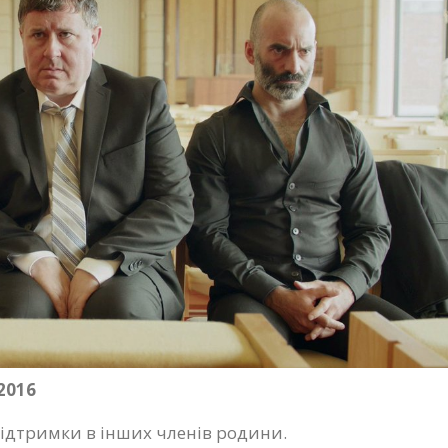
2016
 підтримки в інших членів родини.