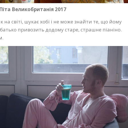
Піта Великобританія 2017
на світі, шукає хобі і не може знайти те, що йому
 батько привозить додому старе, страшне піаніно.
м.