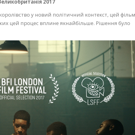
еликобританія 2017
 королівство у новий політичний контекст, цей філь
яких цей процес вплине якнайбільше. Рішення було