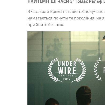
НАЙТЕМНІШІ ЧАСИ 5′ Томас Ральф В
В час, коли Брексіт ставить Сполучене
намагається почути те покоління, на 
прийняте без них.