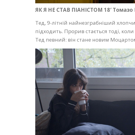
ЯК Я НЕ СТАВ ПІАНІСТОМ 18′ Томазо 
Тед, 9-літній найнезграбніший хлопчик 
підходить. Прорив стається тоді, коли
Тед певний: він стане новим Моцарто