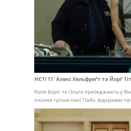
НЄТ! 11′ Алекс Хельфреґт та Йорґ Т
Коли Боріс та Ольґа приїжджають у В
очолює грізна пані Пайк, відкриває п