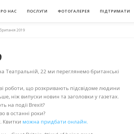
ПРО НАС
ПОСЛУГИ
ФОТОГАЛЕРЕЯ
ПІДТРИМАТИ
британія 2019
9
і на Театральній, 22 ми переглянемо британські
ливі роботи, що розкривають підсвідоме людини
ьше, ніж випуски новин та заголовки у газетах.
ь на події Brexit?
о в останні роки?
rt. Квитки
можна придбати онлайн.