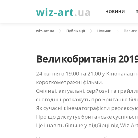
Перейти
НОВИНИ
до
вмісту
wiz-art.ua
Публікації
Новини
Велико
Великобританія 201
24 квітня о 19:00 та 21:00 у Кінопалац
короткометражні фільми.
Сміливі, актуальні, серйозні та грай
сьогодні і розкажуть про Британію біл
Як сучасні кінематографісти рефлексуют
Про що дискутує британське суспільств
Це і навіть більше у підбірці від Wiz-A