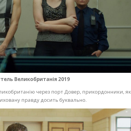
іттель Великобританія 2019
еликобританію через порт Довер, прикордонники, як
риховану правду досить буквально.