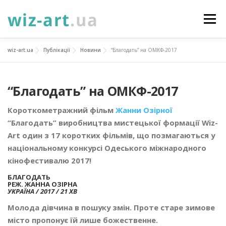
Перейти
до
Меню
вмісту
wiz-art.ua
Публікації
Новини
“Благодать” на ОМКФ-2017
НОВИНИ
ПРО НАС
ПОСЛУГИ
“Благодать” на ОМКФ-2017
ФОТОГАЛЕРЕЯ
ПІДТРИМАТИ
КОНТАКТИ
Короткометражний фільм
Жанни Озірної
“Благодать” виробництва мистецької формації Wiz-
УКР
ENG
ПРОЄКТИ
Art один з 17 коротких фільмів, що позмагаються у
національному конкурсі Одеського міжнародного
кінофестивалю 2017!
БЛАГОДАТЬ
РЕЖ. ЖАННА ОЗІРНА
УКРАЇНА / 2017 / 21 ХВ
Молода дівчина в пошуку змін. Проте старе зимове
місто пропонує їй лише божественне.