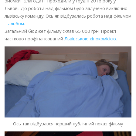
Зйомки “Благодаті” проходили у грудні 2016 року у
Львові. До роботи над фільмом було залучено виключно
львівську команду. Ось як відбувалась робота над фільмом
–
альбом.
Загальний бюджет фільму склав 65 000 грн. Проект
частково профінансований
Львівською кінокомісією.
Ось так відбувався перший публічний показ фільму