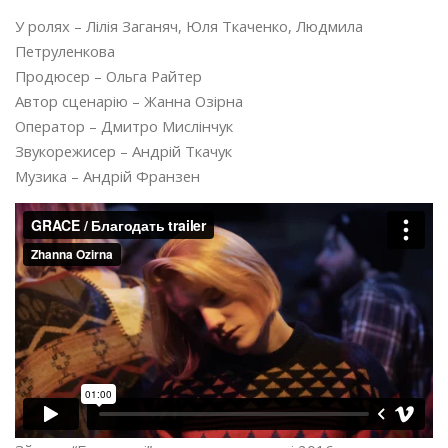
У ролях –
Лілія Заганяч, Юля Ткаченко, Людмила
Петруленкова
Продюсер –
Ольга Райтер
Автор сценарію –
Жанна Озірна
Оператор –
Дмитро Мислінчук
Звукорежисер – Андрій Ткачук
Музика – Андрій Франзен