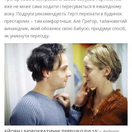
вже не може сама ходити і пересувається в інвалідному
візку. Подруги рекомендують Герті переїхати в будинок
престарілих – там комфортніше. Але Ґреґор, талановитий
винахідник, який обожнює свою бабусю, придумує спосіб,
як уникнути переїзду..
БЙОРН І БЮРОКРАТИЧНІ ПЕРЕШКОДИ 15’ –
Андреас