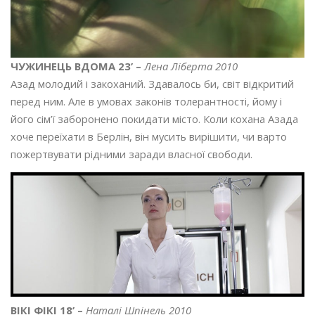
ЧУЖИНЕЦЬ ВДОМА 23’ –
Лена Ліберта 2010
Азад молодий і закоханий. Здавалось би, світ відкритий
перед ним. Але в умовах законів толерантності, йому і
його сім’ї заборонено покидати місто. Коли кохана Азада
хоче переїхати в Берлін, він мусить вирішити, чи варто
пожертвувати рідними заради власної свободи.
ВІКІ ФІКІ 18’ –
Наталі Шпінель 2010