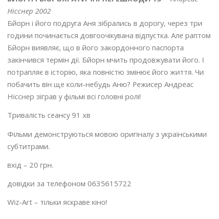
Нісснер 2002
Бйорн і його подруга Аня зібрались в дорогу, через три
години починається довгоочікувана відпустка. Але раптом
Бйорн виявляє, що в його закордонного паспорта
закінчився термін дії. Бйорн мчить продовжувати його. І
потрапляє в історію, яка повністю змінює його життя. Чи
побачить він ще коли-небудь Аню? Режисер Андреас
Нісснер зіграв у фільмі всі головні ролі!
Тривалість сеансу 91 хв
Фільми демонструються мовою оригіналу з українськими
субтитрами.
вхід – 20 грн.
довідки за телефоном 0635615722
Wiz-Art – тільки яскраве кіно!