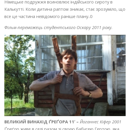
Німецьке подружжя всиновлює індійського сироту в
Калькутті. Коли дитина раптом зникає, стає зрозуміло, що
все це частина невідомого раніше плану..0
Фільм-переможець студентського Оскару 2011 року.
ВЕЛИКИЙ ВИНАХІД ҐРЕҐОРА 11’ –
Йоганнес Кіфер 2001
Ґреґор живе в селі разом зі своєю бабусею Гертою, яка