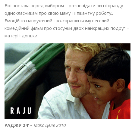
Вікі постала перед вибором – розповідати чи ні правду
однокласникам про свою маму і її пікантну роботу..
Емоційно напружений і по-справжньому веселий
комедійний фільм про стосунки двох найкращих подруг –
матері і доньки.
РАДЖУ 24’ –
Макс Целе 2010