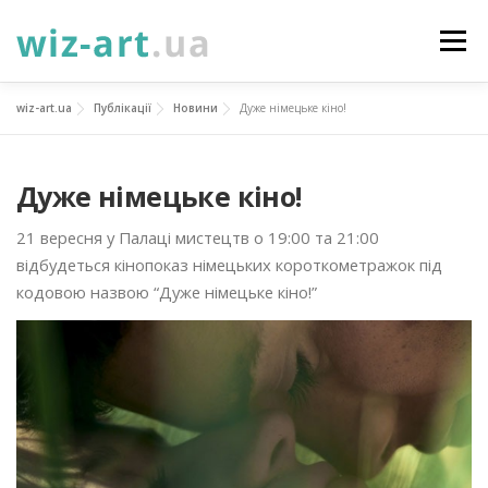
Перейти
до
Меню
вмісту
wiz-art.ua
Публікації
Новини
Дуже німецьке кіно!
НОВИНИ
ПРО НАС
ПОСЛУГИ
Дуже німецьке кіно!
ФОТОГАЛЕРЕЯ
ПІДТРИМАТИ
КОНТАКТИ
21 вересня у Палаці мистецтв о 19:00 та 21:00
відбудеться кінопоказ німецьких короткометражок під
УКР
ENG
ПРОЄКТИ
кодовою назвою “Дуже німецьке кіно!”