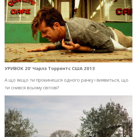
УРИВОК 20’ Чарлз Торрентс США 2013
А що якщо ти прокинешся одного ранку і виявиться, що
ти снився всьому світові?