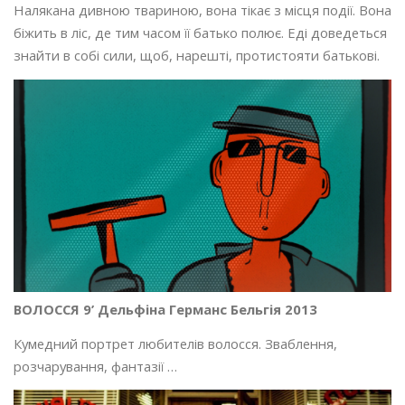
Налякана дивною твариною, вона тікає з місця події. Вона
біжить в ліс, де тим часом її батько полює. Еді доведеться
знайти в собі сили, щоб, нарешті, протистояти батькові.
ВОЛОССЯ 9’ Дельфіна Германс Бельгія 2013
Кумедний портрет любителів волосся. Зваблення,
розчарування, фантазії …