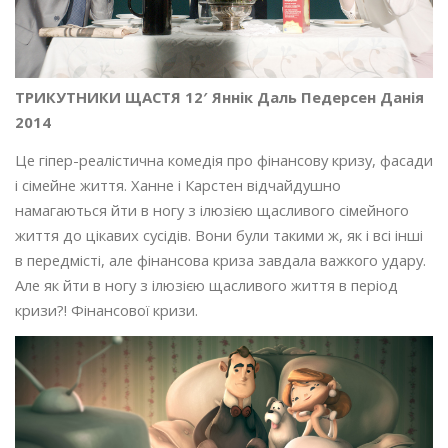
ТРИКУТНИКИ ЩАСТЯ 12′ Яннік Даль Педерсен Данія
2014
Це гіпер-реалістична комедія про фінансову кризу, фасади
і сімейне життя. Ханне і Карстен відчайдушно
намагаються йти в ногу з ілюзією щасливого сімейного
життя до цікавих сусідів. Вони були такими ж, як і всі інші
в передмісті, але фінансова криза завдала важкого удару.
Але як йти в ногу з ілюзією щасливого життя в період
кризи?! Фінансової кризи.