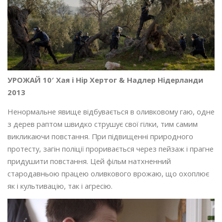
УРОЖАЙ 10′ Хая і Нір Хертог & Надлер Нідерланди
2013
Ненормальне явище відбувається в оливковому гаю, одне
з дерев раптом швидко струшує свої гілки, тим самим
викликаючи повстання. При підвищенні природного
протесту, загін поліції проривається через пейзаж і прагне
придушити повстання. Цей фільм натхненний
стародавньою працею оливкового врожаю, що охоплює
як і культивацію, так і агресію.