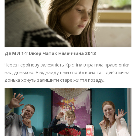
ДЕ МИ 14’ Ілкер Чатак Німеччина 2013
Через героїнову залежність Крістіна втратила право опіки
над донькою. У відчайдушній спробі вона та її дев’ятична
донька хочуть залишити старе життя позаду…