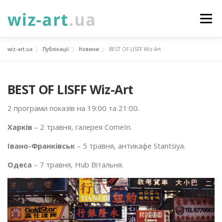
Перейти
до
Меню
вмісту
wiz-art.ua
Публікації
Новини
BEST OF LISFF Wiz-Art
НОВИНИ
ПРО НАС
ПОСЛУГИ
BEST OF LISFF Wiz-Art
ФОТОГАЛЕРЕЯ
ПІДТРИМАТИ
КОНТАКТИ
2 програми показів на 19:00 та 21:00.
Харків
– 2 травня, галерея ComeIn.
УКР
ENG
ПРОЄКТИ
Івано-Франківськ
– 5 травня, антикафе Stantsiya.
Одеса
– 7 травня, Hub Вітальня.