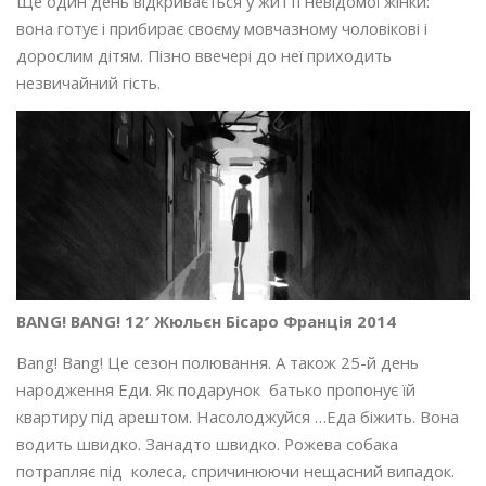
Ще один день відкривається у житті невідомої жінки:
вона готує і прибирає своєму мовчазному чоловікові і
дорослим дітям. Пізно ввечері до неї приходить
незвичайний гість.
BANG! BANG! 12′ Жюльєн Бісаро Франція 2014
Bang! Bang! Це сезон полювання. А також 25-й день
народження Еди. Як подарунок батько пропонує їй
квартиру під арештом. Насолоджуйся …Еда біжить. Вона
водить швидко. Занадто швидко. Рожева собака
потрапляє під колеса, спричинюючи нещасний випадок.