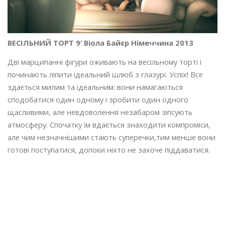
ВЕСІЛЬНИЙ ТОРТ 9’ Віола Байєр Німеччина 2013
Дві марципанні фігури оживають на весільному торті і
починають ліпити ідеальний шлюб з глазурі. Успіх! Все
здається милим та ідеальним: вони намагаються
сподобатися один одному і зробити один одного
щасливими, але невдоволення незабаром зіпсують
атмосферу. Спочатку їм вдається знаходити компроміси,
але чим незначнішими стають суперечки,тим менше вони
готові поступатися, допоки ніхто не захоче піддаватися.