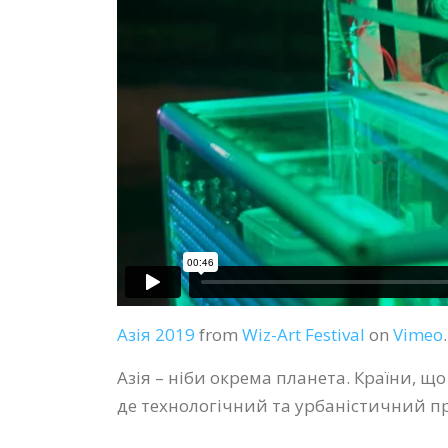
Азія 2019
from
Wiz-Art Festival
on
Vimeo
.
Азія – ніби окрема планета. Країни, що
де технологічний та урбаністичний п