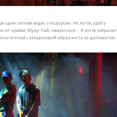
е одне типове відео з подорожі. Не хотів, щоб у
 як-от храми, Муау-Тай, хмарочоси… Я хотів зобрази
іпнотичний і занурливий образ міста за допомогою