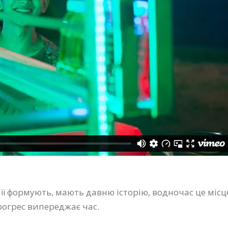
 її формують, мають давню історію, водночас це місц
рогрес випереджає час.