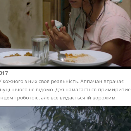
017
У кожного з них своя реальність. Аппачан втрачає
і онуці нічого не відомо. Джі намагається примиритис
ханцем і роботою, але все видається їй ворожим.