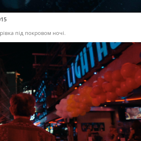
015
рівка під покровом ночі.