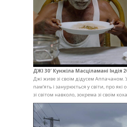
ДЖІ 30′
Кунжіла Масціламані Індія 2
Джі живе зі своїм дідусем Аппачаном. 
пам’ять і занурюється у світи, про як
зі світом навколо, зокрема зі своїм ко