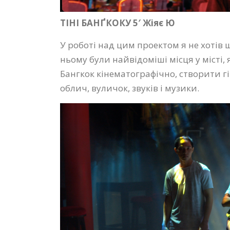
ТІНІ БАНҐКОКУ 5′ Жіяє Ю
У роботі над цим проектом я не хотів щ
ньому були найвідоміші місця у місті,
Бангкок кінематографічно, створити г
облич, вуличок, звуків і музики.