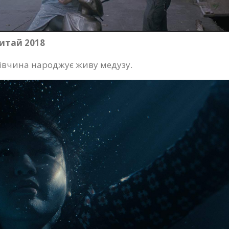
итай 2018
дівчина народжує живу медузу.