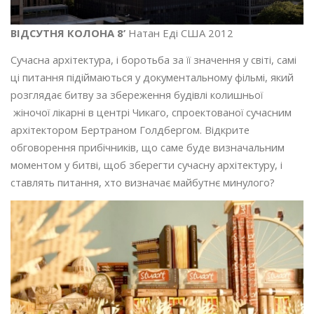
ВІДСУТНЯ КОЛОНА 8’
Натан Еді США 2012
Сучасна архітектура, і боротьба за її значення у світі, самі
ці питання підіймаються у документальному фільмі, який
розглядає битву за збереження будівлі колишньої
жіночої лікарні в центрі Чикаго, спроектованої сучасним
архітектором Бертраном Голдбергом. Відкрите
обговорення прибічників, що саме буде визначальним
моментом у битві, щоб зберегти сучасну архітектуру, і
ставлять питання, хто визначає майбутнє минулого?