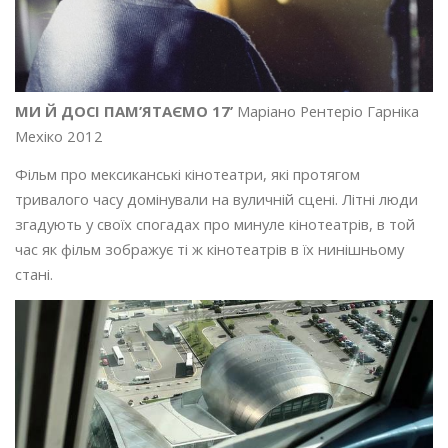
МИ Й ДОСІ ПАМ’ЯТАЄМО 17’
Маріано Рентеріо Гарніка
Мехіко 2012
Фільм про мексиканські кінотеатри, які протягом
тривалого часу домінували на вуличній сцені. Літні люди
згадують у своїх спогадах про минуле кінотеатрів, в той
час як фільм зображує ті ж кінотеатрів в їх нинішньому
стані.