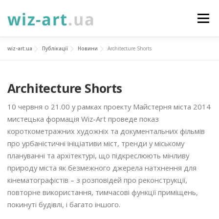
Перейти
до
Меню
вмісту
wiz-art.ua
Публікації
Новини
Architecture Shorts
НОВИНИ
ПРО НАС
ПОСЛУГИ
Architecture Shorts
ФОТОГАЛЕРЕЯ
ПІДТРИМАТИ
КОНТАКТИ
10 червня о 21.00 у рамках проекту Майстерня міста 2014
мистецька формація Wiz-Art проведе показ
УКР
ENG
ПРОЄКТИ
короткометражних художніх та документальних фільмів
про урбаністичні ініціативи міст, тренди у міському
плануванні та архітектурі, що підкреслюють мінливу
природу міста як безмежного джерела натхнення для
кінематографістів – з розповідей про реконструкції,
повторне використання, тимчасові функції приміщень,
покинуті будівлі, і багато іншого.