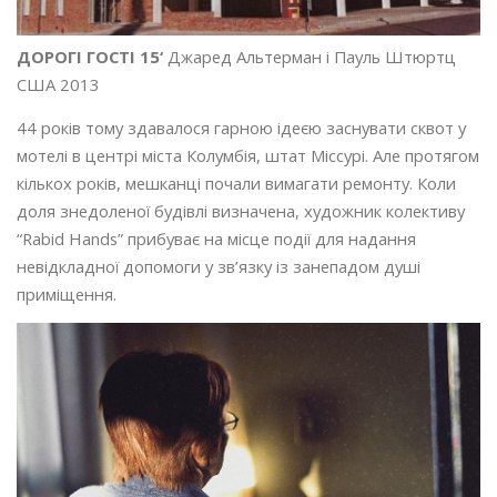
ДОРОГІ ГОСТІ 15‘
Джаред Альтерман і Пауль Штюртц
CША 2013
44 років тому здавалося гарною ідеєю заснувати сквот у
мотелі в центрі міста Колумбія, штат Міссурі. Але протягом
кількох років, мешканці почали вимагати ремонту. Коли
доля знедоленої будівлі визнaчена, художник колективу
“Rabid Hands” прибуває на місце події для надання
невідкладної допомоги у зв’язку із занепадом душі
приміщення.