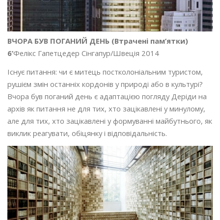
ВЧОРА БУВ ПОГАНИЙ ДЕНЬ (Втрачені пам’ятки)
6’
Фелікс Гапетцедер Сінгапур/Швеція 2014
Існує питання: чи є митець постколоніальним туристом,
рушієм змін останніх кордонів у природі або в культурі?
Вчора був поганий день є адаптацією погляду Деріди на
архів як питання не для тих, хто зацікавлені у минулому,
але для тих, хто зацікавлені у формуванні майбутнього, як
виклик реагувати, обіцянку і відповідальність.