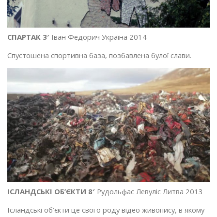
CПАРТАК 3′
Іван Федорич Україна 2014
Спустошена спортивна база, позбавлена булої слави.
ІСЛАНДСЬКІ ОБ’ЄКТИ 8′
Рудольфас Левуліс Литва 2013
Ісландські об’єкти це свого роду відео живопису, в якому