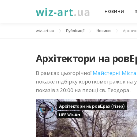
Перейти
НОВИНИ
до
вмісту
wiz-art.ua
Публікації
Новини
Архітек
Архітектори на ровЕ
В рамках цьогорічної
Майстерні Міст
покаже підбірку короткометражок на 
показів з 20:00 на площі св. Теодора.