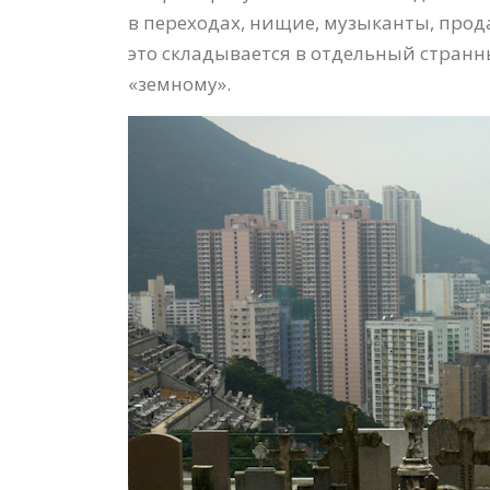
в переходах, нищие, музыканты, прод
это складывается в отдельный странн
«земному».