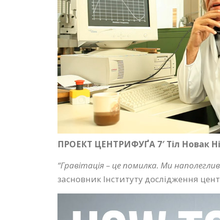
ПРОЕКТ ЦЕНТРИФУҐА 7′ Тіл Новак Н
“Гравітація – це помилка. Ми наполегли
засновник Інституту дослідження цен