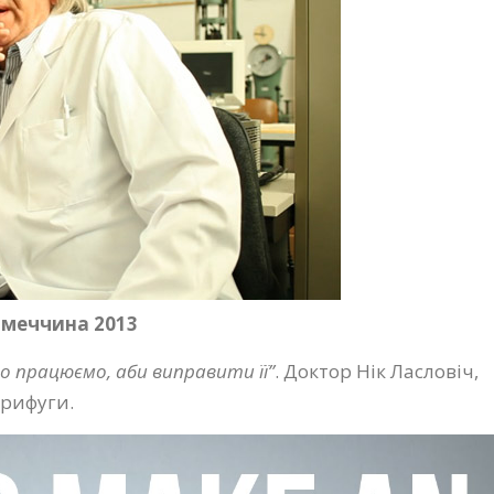
імеччина 2013
во працюємо, аби виправити її”
. Доктор Нік Ласловіч,
трифуги.