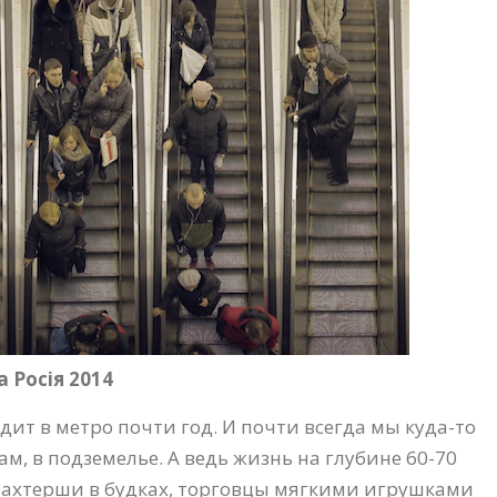
 Росія 2014
дит в метро почти год. И почти всегда мы куда-то
ам, в подземелье. А ведь жизнь на глубине 60-70
 вахтерши в будках, торговцы мягкими игрушками