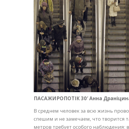
ПАСАЖИРОПОТІК 30′ Анна Драніцина
В среднем человек за всю жизнь прово
спешим и не замечаем, что творится т
метров требует особого наблюдения: