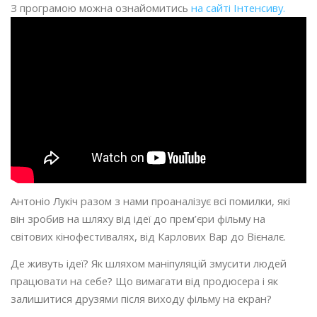
З програмою можна ознайомитись
на сайті Інтенсиву.
Антоніо Лукіч разом з нами проаналізує всі помилки, які
він зробив на шляху від ідеї до прем’єри фільму на
світових кінофестивалях, від Карлових Вар до Вієналє.
Де живуть ідеї? Як шляхом маніпуляцій змусити людей
працювати на себе? Що вимагати від продюсера і як
залишитися друзями після виходу фільму на екран?