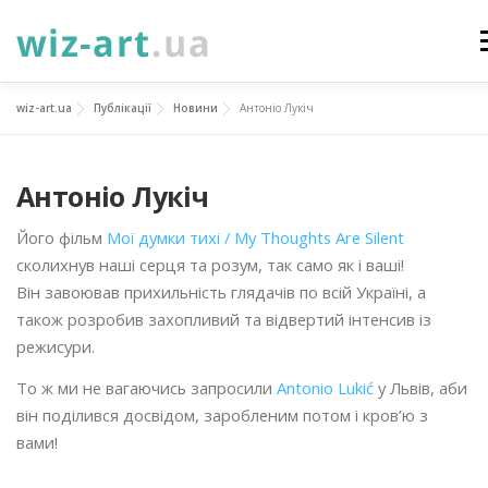
Перейти
до
М
вмісту
wiz-art.ua
Публікації
Новини
Антоніо Лукіч
НОВИНИ
ПРО НАС
ПОСЛУГИ
ФОТОГАЛЕРЕЯ
Антоніо Лукіч
ПІДТРИМАТИ
КОНТАКТИ
УКР
ENG
Його фільм
Мої думки тихі / My Thoughts Are Silent
сколихнув наші серця та розум, так само як і ваші!
ПРОЄКТИ
Він завоював прихильність глядачів по всій Україні, а
також розробив захопливий та відвертий інтенсив із
режисури.
То ж ми не вагаючись запросили
Antonio Lukić
у Львів, аби
він поділився досвідом, заробленим потом і кров’ю з
вами!