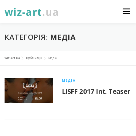
Перейти
до
Меню
вмісту
НОВИНИ
ПРО НАС
ПОСЛУГИ
КАТЕГОРІЯ:
МЕДІА
ФОТОГАЛЕРЕЯ
ПІДТРИМАТИ
КОНТАКТИ
wiz-art.ua
Публікації
Медіа
УКР
ENG
ПРОЄКТИ
МЕДІА
LISFF 2017 Int. Teaser