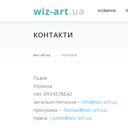
Перейти
НОВИНИ
до
вмісту
КОНТАКТИ
wiz-art.ua
Контакти
Львів
Україна
тел. 0934378642
загальні питання –
info@wiz-art.ua
програма –
festival@wiz-art.ua
преса –
press@wiz-art.ua