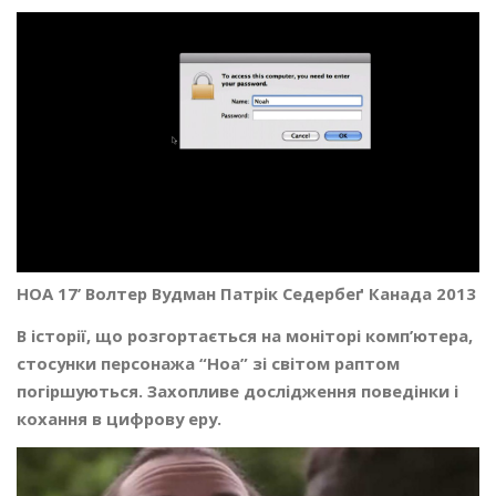
НОА 17’ Волтер Вудман Патрік Седербеґ Канада 2013
В історії, що розгортається на моніторі комп’ютера,
стосунки персонажа “Ноа” зі світом раптом
погіршуються. Захопливе дослідження поведінки і
кохання в цифрову еру.