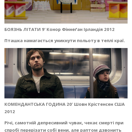
БОЯЗНЬ ЛІТАТИ 9’ Конор Фіннеґан Ірландія 2012
Пташка намагається уникнути польоту в теплі краї.
КОМЕНДАНТСЬКА ГОДИНА 20’ Шовн Крістенсен США
2012
Річі, самотній депресивний чувак, чекає смерті при
спробі перерізати собі вени, але раптом дзвонить