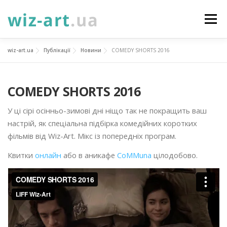
Перейти
до
Меню
вмісту
wiz-art.ua
Публікації
Новини
COMEDY SHORTS 2016
НОВИНИ
ПРО НАС
ПОСЛУГИ
COMEDY SHORTS 2016
ФОТОГАЛЕРЕЯ
ПІДТРИМАТИ
КОНТАКТИ
У ці сірі осінньо-зимові дні ніщо так не покращить ваш
настрій, як спеціальна підбірка комедійних коротких
УКР
ENG
ПРОЄКТИ
фільмів від Wiz-Art. Мікс із попередніх програм.
Квитки
онлайн
або в аникафе
CoMMuna
цілодобово.