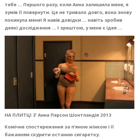
тебе … Першого разу, коли Анна залишила мене, я
зумів її повернути. Це не тривало довго, вона знову
покинула мене! Я навів довідки … навіть зробив
деякі дослідження … І зрештою, у мене є ідея …
НА ПЛИТЦІ 3’ Анна Персон Шонтландія 2013
Комічне спостереження за п’яною жінкою і її
бажанням скурити останню сигаретку.