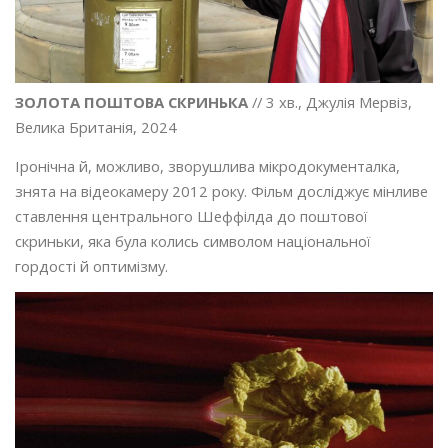
ЗОЛОТА ПОШТОВА СКРИНЬКА
// 3 хв., Джулія Мервіз,
Велика Британія, 2024
Іронічна й, можливо, зворушлива мікродокументалка,
знята на відеокамеру 2012 року. Фільм досліджує мінливе
ставлення центрального Шеффілда до поштової
скриньки, яка була колись символом національної
гордості й оптимізму.