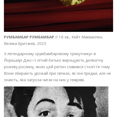
РУМБАМБАР РУМБАМБАР
// 16 хв., Кейт Макмаллен,
Велика Британія, 2025
У легендарному «румбамбаровому трикутнику» в
Йоркширі Джо і її літній батько вирощують делікатну
рожеву рослину, якою цей регіон славився століття тому.
Вони збирають урожай при свічках, як їхні предки, але не
знають, яка загроза чигає на них у темряві.