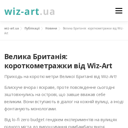
Перейти
до
Меню
вмісту
wiz-art.ua
Публікації
Новини
Велика Британія: короткометражки від Wiz-
НОВИНИ
ПРО НАС
ПОСЛУГИ
Art
ФОТОГАЛЕРЕЯ
ПІДТРИМАТИ
КОНТАКТИ
Велика Британія:
короткометражки від Wiz-Art
УКР
ENG
ПРОЄКТИ
Приходь на короткі метри Великої Британії від Wiz-Art!
Блискуче вчора і яскраве, проте повсякденне сьогодні
зіштовхнулись на острові, що завше вважав себе
великим. Вони вступають в діалог на кожній вулиці, а іноді
фонтанують монологами.
Від lo-fi zero budget гендікем експериментів на вулицях
рідного міста до вирощування румбамбару вночі.