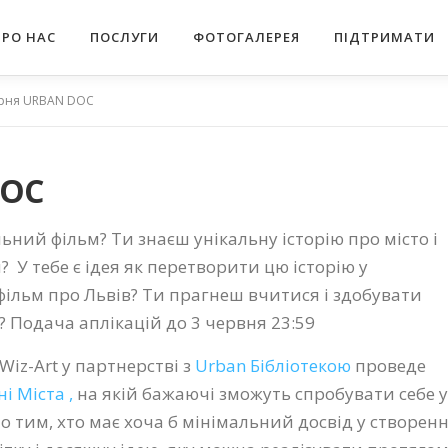
ПРО НАС
ПОСЛУГИ
ФОТОГАЛЕРЕЯ
ПІДТРИМАТИ
рня URBAN DOС
DOС
льний фільм?
Ти знаєш унікальну історію про місто і
? У тебе є ідея як перетворити цю історію у
ільм про Львів?
Ти прагнеш вчитися і здобувати
 Подача аплікацій до 3 червня 23:59
iz-Art у партнерстві з
Urban Бібліотекою
проведе
і Міста ,
на якій бажаючі зможуть
спробувати себе у
о тим, хто має хоча б мінімальний досвід у створенн