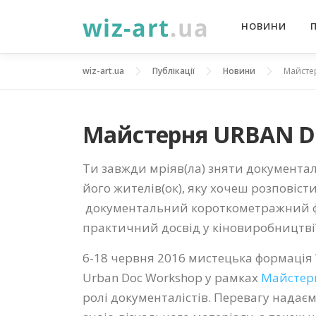
Перейти
НОВИНИ
до
вмісту
wiz-art.ua
Публікації
Новини
Майсте
Майстерня URBAN 
Ти завжди мріяв(ла) зняти документа
його жителів(ок), яку хочеш розповісти
документальний короткометражний ф
практичний досвід у кіновиробництві?
6-18 червня 2016 мистецька формація W
Urban Doc Workshop у рамках
Майстерн
ролі документалістів
. Перевагу надаєм