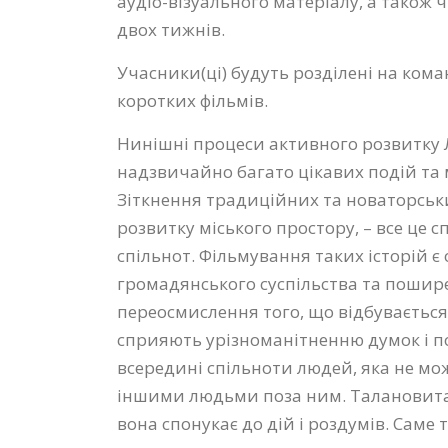
аудіо-візуального матеріалу,
а також ч
двох тижнів.
Учасники(ці) будуть розділені на кома
коротких фільмів.
Нинішні процеси активного розвитку
надзвичайно багато цікавих подій та ма
Зіткнення традиційних та новаторськи
розвитку міського простору, – все це
спільнот.
Фільмування таких історій є
громадянського суспільства та пошире
переосмислення того, що відбувається н
сприяють урізноманітненню думок і по
всередині спільноти людей, яка не мо
іншими людьми поза ним. Талановита 
вона спонукає до дій і роздумів. Саме 