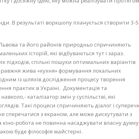
ітку і досяжну ідею, яку можна реалізувати протяго
нди. В результаті воркшопу планується створити 3-5
 Львова та його районів природньо спричиняють
леньких історій, які відбуваються тут і зараз.
х підходів, спільні пошуки оптимальних варіантів
 справжня жива «кухня» формування локальних
 одним із шляхів дослідження процесу творення
ння практик в Україні
.
Документація та
авколо,- каталізатор змін у суспільстві, які
глядів. Такі процеси спричиняють діалог і супереч
же сперечатися з екраном, але може дискутувати з
кіно-робота не повинна насаджувати власну думку
такою буде філософія майстерні.