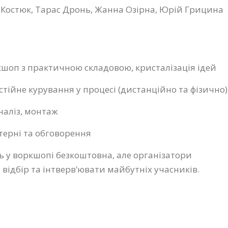
 Костюк, Тарас Дронь, Жанна Озірна, Юрій Грицина
кшоп з практичною складовою, кристалізація ідей
стійне курування у процесі (дистанційно та фізично)
аналіз, монтаж
стерні та обговорення
ть у воркшопі безкоштовна, але організатори
ідбір та інтверв’ювати майбутніх учасників.