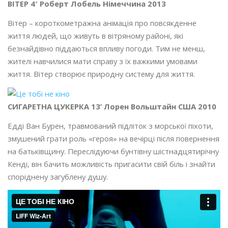
ВІТЕР 4′ Роберт Лобель Німеччина 2013
Вітер – короткометражна анімація про повсякденне
життя людей, що живуть в вітряному районі, які
безнайдівно піддаються впливу погоди. Тим не менш,
жителі навчилися мати справу з їх важкими умовами
життя. Вітер створює природну систему для життя.
СИГАРЕТНА ЦУКЕРКА 13’ Лорен Вольштайн США 2010
Едді Ван Бурен, травмований підліток з морської піхоти,
змушений грати роль «героя» на вечірці після повернення
на батьківщину. Переслідуючи бунтівну шістнадцятирічну
Кенді, він бачить можливість пригасити свій біль і знайти
споріднену загублену душу.