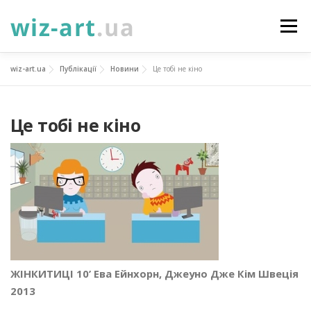
Перейти
до
Меню
вмісту
wiz-art.ua
Публікації
Новини
Це тобі не кіно
НОВИНИ
ПРО НАС
ПОСЛУГИ
Це тобі не кіно
ФОТОГАЛЕРЕЯ
ПІДТРИМАТИ
КОНТАКТИ
УКР
ENG
ПРОЄКТИ
ЖІНКИТИЦІ 10’ Ева Ейнхорн, Джеуно Дже Кім Швеція
2013