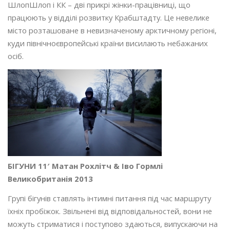
ШлопШлоп і КК – дві прикрі жінки-працівниці, що
працюють у відділі розвитку Крабштадту. Це невелике
місто розташоване в невизначеному арктичному регіоні,
куди північноєвропейські країни висилають небажаних
осіб.
БІГУНИ 11′ Матан Рохлітч & Іво Гормлі
Великобританія 2013
Групі бігунів ставлять інтимні питання під час маршруту
їхніх пробіжок. Звільнені від відповідальностей, вони не
можуть стриматися і поступово здаються, випускаючи на