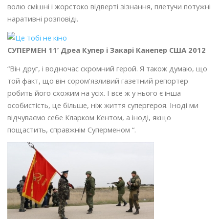
волю смішні і жорстоко відверті зізнання, плетучи потужні
наративні розповіді.
СУПЕРМЕН 11’ Дреа Купер і Закарі Канепер США 2012
“Він друг, і водночас скромний герой. Я також думаю, що
той факт, що він сором’язливий газетний репортер
робить його схожим на усіх. І все ж у нього є інша
особистість, це більше, ніж життя супергероя. Іноді ми
відчуваємо себе Кларком Кентом, а іноді, якщо
пощастить, справжнім Суперменом “.