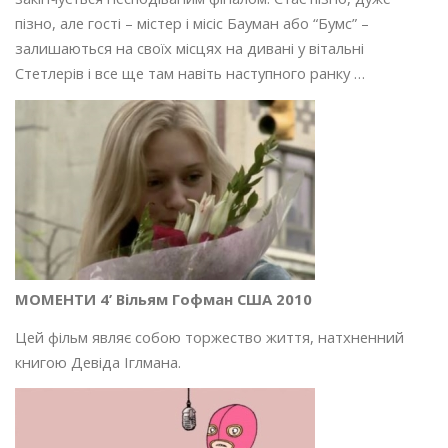
пізно, але гості – містер і місіс Бауман або “Бумс” –
залишаються на своїх місцях на дивані у вітальні
Стетлерів і все ще там навіть наступного ранку …
МОМЕНТИ 4’ Вільям Гофман США 2010
Цей фільм являє собою торжество життя, натхненний
книгою Девіда Іглмана.