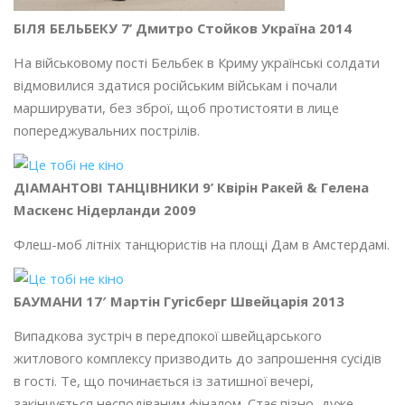
БІЛЯ БЕЛЬБЕКУ 7’ Дмитро Стойков Україна 2014
На військовому пості Бельбек в Криму українські солдати
відмовилися здатися російським військам і почали
марширувати, без зброї, щоб протистояти в лице
попереджувальних пострілів.
ДІАМАНТОВІ ТАНЦІВНИКИ 9’ Квірін Ракей & Гелена
Маскенс Нідерланди 2009
Флеш-моб літніх танцюристів на площі Дам в Амстердамі.
БАУМАНИ 17′ Мартін Гугісберг Швейцарія 2013
Випадкова зустріч в передпокої швейцарського
житлового комплексу призводить до запрошення сусідів
в гості. Те, що починається із затишної вечері,
закінчується несподіваним фіналом. Стає пізно, дуже