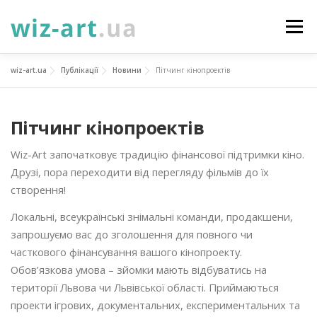
Перейти
до
Меню
вмісту
wiz-art.ua
Публікації
Новини
Пітчинг кінопроектів
НОВИНИ
ПРО НАС
ПОСЛУГИ
Пітчинг кінопроектів
ФОТОГАЛЕРЕЯ
ПІДТРИМАТИ
КОНТАКТИ
Wiz-Art започатковує традицію фінансової підтримки кіно.
Друзі, пора переходити від перегляду фільмів до їх
УКР
ENG
ПРОЄКТИ
створення!
Локальні, всеукраїнські знімальні команди, продакшени,
запрошуємо вас до зголошення для повного чи
часткового фінансування вашого кінопроекту.
Обов’язкова умова – зйомки мають відбуватись на
території Львова чи Львівської області. Приймаються
проекти ігрових, документальних, експериментальних та