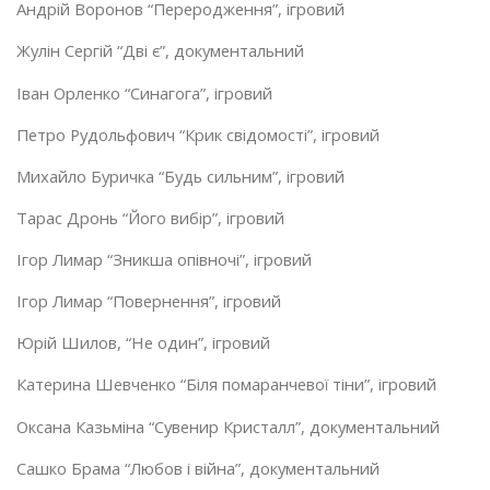
Андрій Воронов “Переродження”, ігровий
Жулін Сергій “Дві є”, документальний
Іван Орленко “Синагога”, ігровий
Петро Рудольфович “Крик свідомості”, ігровий
Михайло Буричка “Будь сильним”, ігровий
Тарас Дронь “Його вибір”, ігровий
Ігор Лимар “Зникша опівночі”, ігровий
Ігор Лимар “Повернення”, ігровий
Юрій Шилов, “Не один”, ігровий
Катерина Шевченко “Біля помаранчевої тіни”, ігровий
Оксана Казьміна “Сувенир Кристалл”, документальний
Сашко Брама “Любов і війна”, документальний