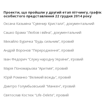
Проекти, що пройшли у другий етап пітчингу, графік
особистого представлення 22 грудня 2014 року
Оксана Казьміна “Сувенир Кристалл”, документальний
Сашко Брама “Любов і війна”, документальний
Михайло Буричка “Будь сильним”, ігровий
Андрій Воронов “Переродження”, ігровий
Іван Федорич “Служу народну України”, ігровий
Марія Пономарьова “Аритмія”, ігровий
Юрій Романко “Великий вождь”, ігровий
Дмитро Голумбьовський “Манкен”, ігровий
Святослав Костюк “Life-Delete”, ігровий