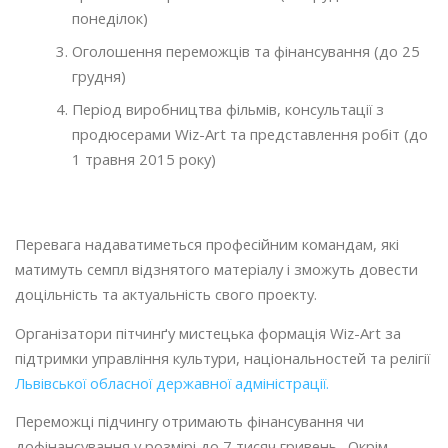
понеділок)
Оголошення переможців та фінансування (до 25
грудня)
Період виробництва фільмів, консультації з
продюсерами Wiz-Art та представлення робіт (до
1 травня 2015 року)
Перевага надаватиметься професійним командам, які
матимуть семпл відзнятого матеріалу і зможуть довести
доцільність та актуальність свого проекту.
Організатори пітчинґу мистецька формація Wiz-Art за
підтримки управління культури, національностей та релігії
Львівської обласної державної адміністрації.
Переможці підчингу отримають фінансування чи
дофінансування у розмірі до 7 тисяч гривень. Окрім