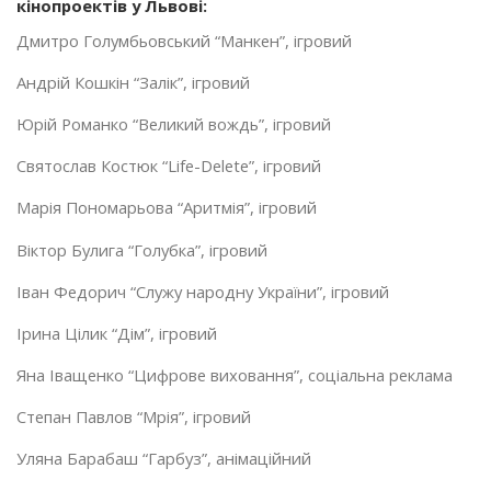
кінопроектів у Львові:
Дмитро Голумбьовський “Манкен”, ігровий
Андрій Кошкін “Залік”, ігровий
Юрій Романко “Великий вождь”, ігровий
Святослав Костюк “Life-Delete”, ігровий
Марія Пономарьова “Аритмія”, ігровий
Віктор Булига “Голубка”, ігровий
Іван Федорич “Служу народну України”, ігровий
Ірина Цілик “Дім”, ігровий
Яна Іващенко “Цифрове виховання”, соціальна реклама
Степан Павлов “Мрія”, ігровий
Уляна Барабаш “Гарбуз”, анімаційний