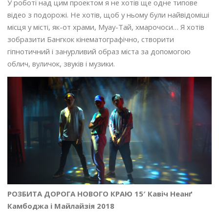
У роботі над цим проектом я не хотів ще одне типове
відео з подорожі. Не хотів, щоб у ньому були найвідоміші
місця у місті, як-от храми, Муау-Тай, хмарочоси… Я хотів
зобразити Бангкок кінематографічно, створити
гіпнотичний і занурливий образ міста за допомогою
облич, вуличок, звуків і музики.
РОЗБИТА ДОРОГА НОВОГО КРАЮ 15′ Кавіч Неанґ
Камбоджа і Майлайзія 2018