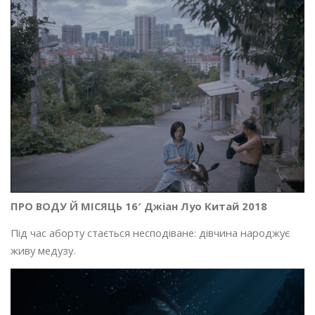
ПРО ВОДУ Й МІСЯЦЬ 16′ Джіан Луо Китай 2018
Під час аборту стається несподіване: дівчина народжує
живу медузу.