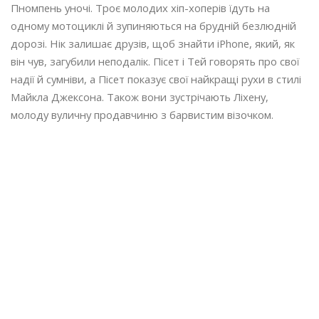
Пномпень уночі. Троє молодих хіп-хоперів їдуть на
одному мотоциклі й зупиняються на брудній безлюдній
дорозі. Нік залишає друзів, щоб знайти iPhone, який, як
він чув, загубили неподалік. Пісет і Тей говорять про свої
надії й сумніви, а Пісет показує свої найкращі рухи в стилі
Майкла Джексона. Також вони зустрічають Ліхену,
молоду вуличну продавчиню з барвистим візочком.