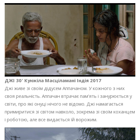
ДЖІ 30′
Кунжіла Масціламані Індія 2017
Джі живе зі своїм дідусем Аппачаном. У кожного з них
своя реальність. Аппачан втрачає пам’ять і занурюється у
світи, про які онуці нічого не відомо. Джі намагається
примиритися зі світом навколо, зокрема зі своїм коханцем
і роботою, але все видається їй ворожим.