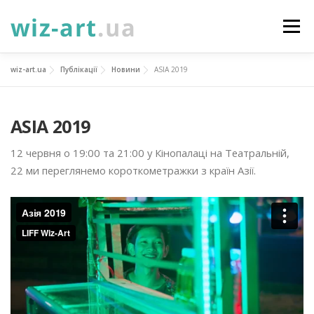
Перейти
до
Меню
вмісту
wiz-art.ua
Публікації
Новини
ASIA 2019
НОВИНИ
ПРО НАС
ПОСЛУГИ
ASIA 2019
ФОТОГАЛЕРЕЯ
ПІДТРИМАТИ
КОНТАКТИ
12 червня о 19:00 та 21:00 у Кінопалаці на Театральній,
22 ми переглянемо короткометражки з країн Азії.
УКР
ENG
ПРОЄКТИ